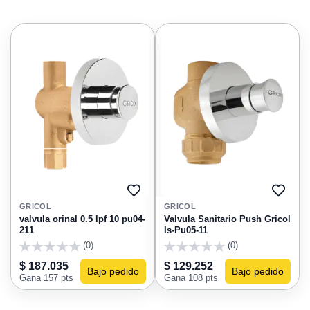
AGREGAR
AGRE
A
A
GRICOL
GRICOL
FAVORITOS
FAVO
valvula orinal 0.5 lpf 10 pu04-
Valvula Sanitario Push Gricol
211
Is-Pu05-11
(0)
(0)
0
0
$ 187.035
$ 129.252
Bajo pedido
Bajo pedido
Gana 157 pts
Gana 108 pts