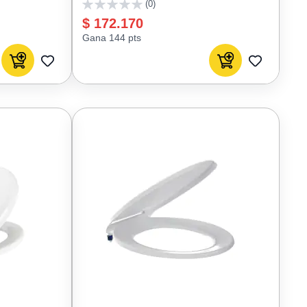
(0)
0
$ 172.170
Gana 144 pts
Agregar al carrito
Agregar al carrito
AGREGAR
AGREGAR
A
A
FAVORITOS
FAVORIT