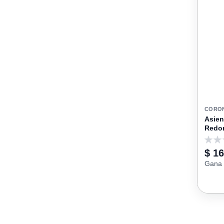
CORO
Asien
Redon
0
$ 1
Gana 