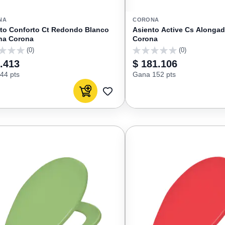
NA
CORONA
to Conforto Ct Redondo Blanco
Asiento Active Cs Alonga
na Corona
Corona
(0)
(0)
0
.413
$ 181.106
44 pts
Gana 152 pts
Agregar al carrito
AGREGAR
A
FAVORITOS