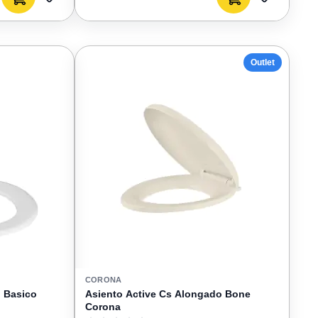
AGREGAR
AGREGAR
A
A
FAVORITOS
FAVORIT
Outlet
CORONA
o Basico
Asiento Active Cs Alongado Bone
Corona