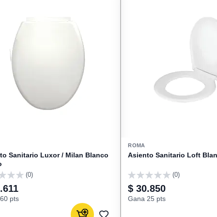
ROMA
to Sanitario Luxor / Milan Blanco
Asiento Sanitario Loft Bl
o
(0)
(0)
0
.611
$ 30.850
60 pts
Gana 25 pts
Agregar al carrito