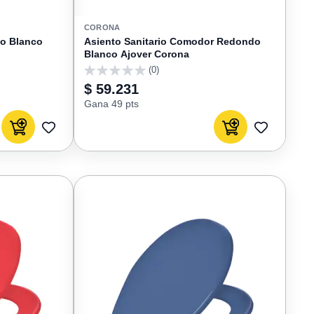
CORONA
do Blanco
Asiento Sanitario Comodor Redondo
Blanco Ajover Corona
(0)
0
$ 59.231
Gana 49 pts
Agregar al carrito
Agregar al carrito
AGREGAR
AGREGAR
A
A
FAVORITOS
FAVORIT