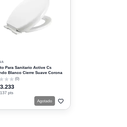
NA
to Para Sanitario Active Cs
do Blanco Cierre Suave Corona
(0)
63.233
137 pts
Agotado
AGREGAR
A
FAVORITOS