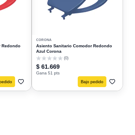
CORONA
r Redondo
Asiento Sanitario Comodor Redondo
Azul Corona
(0)
0
$ 61.669
Gana 51 pts
pedido
Bajo pedido
AGREGAR
AGREGAR
A
A
FAVORITOS
FAVORIT