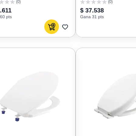
(0)
(0)
0
.611
$ 37.538
60 pts
Gana 31 pts
Agregar al carrito
AGREGAR
A
FAVORITOS