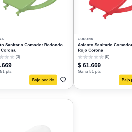
NA
CORONA
to Sanitario Comodor Redondo
Asiento Sanitario Comodo
 Corona
Rojo Corona
(0)
(0)
0
.669
$ 61.669
51 pts
Gana 51 pts
Bajo pedido
Bajo 
AGREGAR
A
FAVORITOS