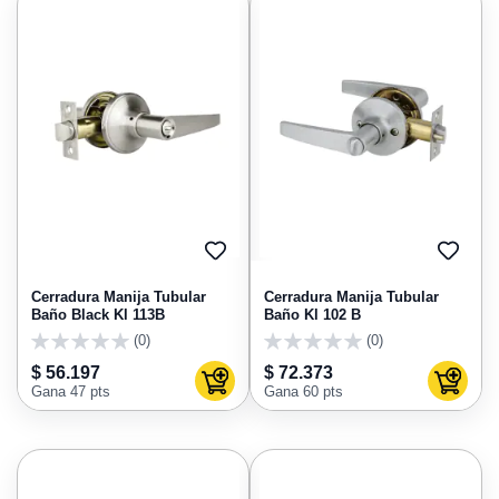
AGREGAR
AGRE
A
A
FAVORITOS
FAVO
Cerradura Manija Tubular
Cerradura Manija Tubular
Baño Black Kl 113B
Baño Kl 102 B
(0)
(0)
0
0
$ 56.197
$ 72.373
Agregar al carrito
Agregar
Gana 47 pts
Gana 60 pts