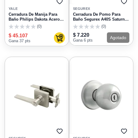
AGREGAR
AGRE
A
A
YALE
SEGUREX
FAVORITOS
FAVO
Cerradura De Manija Para
Cerradura De Pomo Para
Baño Philips Dakota Acero
Baño Segurex A40S Saturno
Inoxidable 6745
Negro Mate
(0)
(0)
0
0
$ 7.220
$ 45.107
Agotado
Agregar al carrito
Gana 6 pts
Gana 37 pts
AGREGAR
AGRE