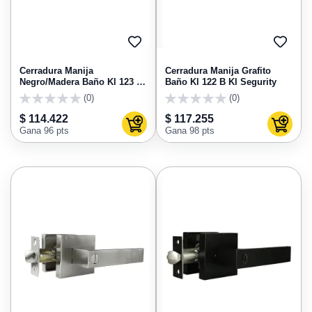
AGREGAR
AGRE
A
A
FAVORITOS
FAVO
Cerradura Manija
Cerradura Manija Grafito
Negro/Madera Baño Kl 123 B
Baño Kl 122 B Kl Segurity
Kl Segurity
(0)
(0)
0
0
$ 114.422
$ 117.255
Agregar al carrito
Agregar
Gana 96 pts
Gana 98 pts