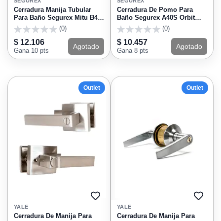
A
A
SEGUREX
SEGUREX
FAVORITOS
FAVO
Cerradura Manija Tubular
Cerradura De Pomo Para
Para Baño Segurex Mitu B40
Baño Segurex A40S Orbit
Acero Inoxidable
Cromado Mate
(0)
(0)
0
0
$ 12.106
$ 10.457
Agotado
Agotado
Gana 10 pts
Gana 8 pts
Outlet
Outlet
AGREGAR
AGRE
A
A
YALE
YALE
FAVORITOS
FAVO
Cerradura De Manija Para
Cerradura De Manija Para