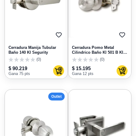
AGREGAR
AGRE
A
A
FAVORITOS
FAVO
Cerradura Manija Tubular
Cerradura Pomo Metal
Baño 140 Kl Segurity
Cilindrico Baño Kl 501 B Kl
Segurity
(0)
(0)
0
0
$ 90.219
$ 15.195
Agregar al carrito
Agregar
Gana 75 pts
Gana 12 pts
Outlet