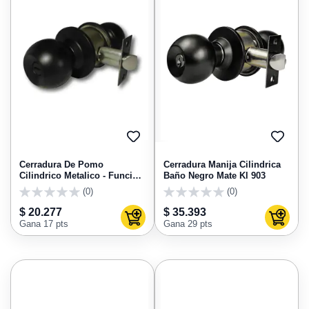
AGREGAR
AGRE
A
A
FAVORITOS
FAVO
Cerradura De Pomo
Cerradura Manija Cilindrica
Cilindrico Metalico - Funcion
Baño Negro Mate Kl 903
Baño - Kl 501B - Tono Negro
(0)
(0)
0
0
$ 20.277
$ 35.393
Agregar al carrito
Agregar
Gana 17 pts
Gana 29 pts