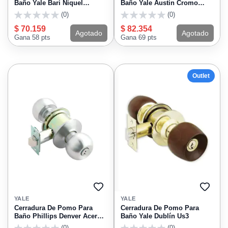
Baño Yale Bari Niquel
Baño Yale Austin Cromo
Satinado 9054
Satinado 6478
(0)
(0)
0
0
$ 70.159
$ 82.354
Agotado
Agotado
Gana 58 pts
Gana 69 pts
Outlet
AGREGAR
AGRE
A
A
YALE
YALE
FAVORITOS
FAVO
Cerradura De Pomo Para
Cerradura De Pomo Para
Baño Phillips Denver Acero
Baño Yale Dublín Us3
Inoxidable 6748
(0)
(0)