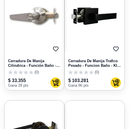
AGREGAR
AGRE
A
A
FAVORITOS
FAVO
Cerradura De Manija
Cerradura De Manija Trafico
Cilindrica - Función Baño -
Pesado - Funcion Baño - Kl
Kl 902B Kl Segurity
110B Kl Segurity
(0)
(0)
0
0
$ 33.355
$ 103.281
Agregar al carrito
Agregar
Gana 28 pts
Gana 86 pts