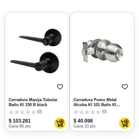
AGREGAR
AGRE
A
A
FAVORITOS
FAVO
Cerradura Manija Tubular
Cerradura Pomo Metal
Baño Kl 150 B black
Alcoba Kl 101 Baño Kl
Segurity
(0)
(0)
0
0
$ 103.281
$ 40.098
Agregar al carrito
Agregar
Gana 86 pts
Gana 33 pts