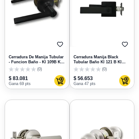
AGREGAR
AGRE
A
A
FAVORITOS
FAVO
Cerradura De Manija Tubular
Cerradura Manija Black
- Funcion Baño - Kl 109B Kl
Tubular Baño Kl 121 B Kl
Segurity
Segurity
(0)
(0)
0
0
$ 83.081
$ 56.653
Agregar al carrito
Agregar
Gana 69 pts
Gana 47 pts