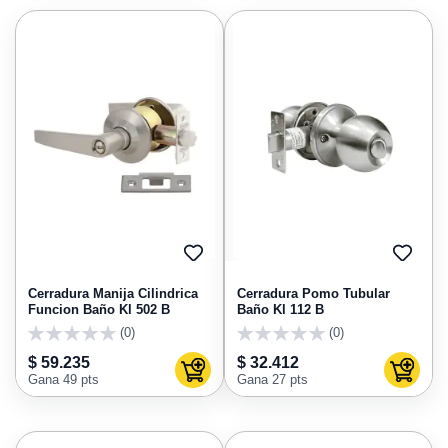
AGREGAR
AGRE
A
A
FAVORITOS
FAVO
Cerradura Manija Cilindrica
Cerradura Pomo Tubular
Funcion Baño Kl 502 B
Baño Kl 112 B
(0)
(0)
0
0
$ 59.235
$ 32.412
Agregar al carrito
Agregar
Gana 49 pts
Gana 27 pts