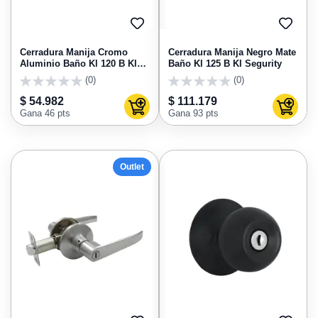
AGREGAR
AGRE
A
A
FAVORITOS
FAVO
Cerradura Manija Cromo
Cerradura Manija Negro Mate
Aluminio Baño Kl 120 B Kl
Baño Kl 125 B Kl Segurity
Segurity
(0)
(0)
0
0
$ 54.982
$ 111.179
Agregar al carrito
Agregar
Gana 46 pts
Gana 93 pts
Outlet