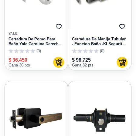
AGREGAR
AGRE
A
A
YALE
FAVORITOS
FAVO
Cerradura De Pomo Para
Cerradura De Manija Tubular
Baño Yale Carolina Derecha
- Funcion Baño -Kl Segurity
Cromo Brillante 6374
Kl 106B
(0)
(0)
0
0
$ 36.450
$ 98.725
Agregar al carrito
Agregar
Gana 30 pts
Gana 82 pts