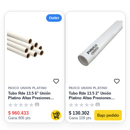
Outlet
AGREGAR
AGRE
A
A
PAVCO UNION PLATINO
PAVCO UNION PLATINO
FAVORITOS
FAVO
Tubo Rde 13.5 6" Unión
Tubo Rde 13.5 2" Unión
Platino Altas Presiones
Platino Altas Presiones
Pavco
Pavco
(0)
(0)
0
0
$ 960.433
$ 130.302
Bajo pedido
Agregar al carrito
Gana 806 pts
Gana 109 pts