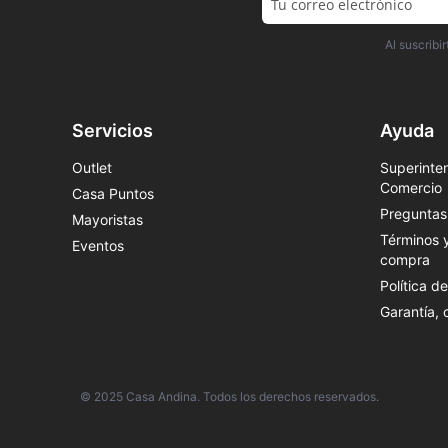
Al suscrib
Servicios
Ayuda
Outlet
Superinten
Comercio
Casa Puntos
Preguntas
Mayoristas
Términos 
Eventos
compra
Política d
Garantía,
© 2025 Casa Andina. Todos los derechos reservados.