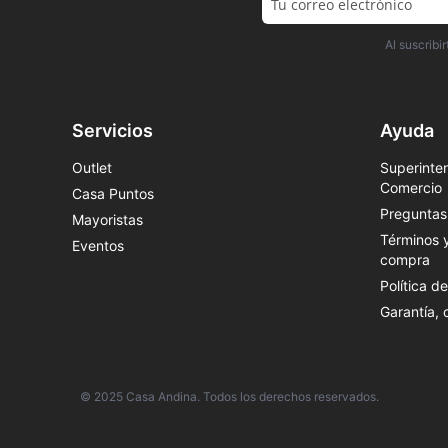
Al suscrib
Servicios
Ayuda
Outlet
Superinten
Comercio
Casa Puntos
Preguntas
Mayoristas
Términos 
Eventos
compra
Política d
Garantía,
© 2025 Casa Andina. Todos los derechos reservados.