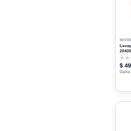
SOCO
Lavap
20405
0
$ 4
Gana 