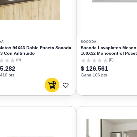
DA
SOCODA
latos 94X43 Doble Poceta Socoda
Socoda Lavaplatos Meson 
3 Con Antirruido
100X52 Monocontrol Pocet
237803
(0)
(0)
0
95.282
$ 126.561
416 pts
Gana 106 pts
Agregar al carrito
AGREGAR
A
FAVORITOS