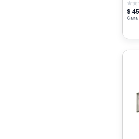
0
$ 4
Gana 