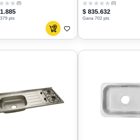
(0)
(0)
0
51.885
$ 835.632
379 pts
Gana 702 pts
Agregar al carrito
AGREGAR
A
FAVORITOS