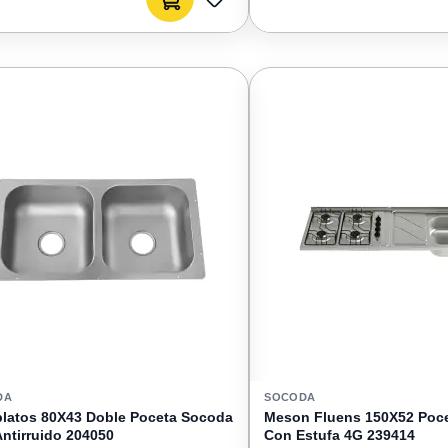
Agregar al carrito
AGREGAR
A
FAVORITOS
DA
SOCODA
latos 80X43 Doble Poceta Socoda
Meson Fluens 150X52 Poc
ntirruido 204050
Con Estufa 4G 239414