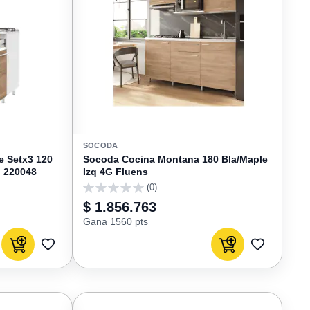
SOCODA
e Setx3 120
Socoda Cocina Montana 180 Bla/Maple
q 220048
Izq 4G Fluens
(0)
0
$ 1.856.763
Gana 1560 pts
Agregar al carrito
Agregar al carrito
AGREGAR
AGREGAR
A
A
FAVORITOS
FAVORIT