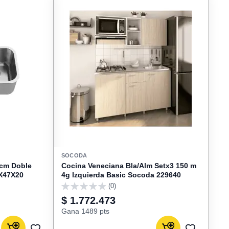
SOCODA
 cm Doble
Cocina Veneciana Bla/Alm Setx3 150 m
2X47X20
4g Izquierda Basic Socoda 229640
(0)
0
$ 1.772.473
Gana 1489 pts