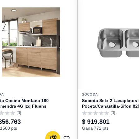
DA
SOCODA
da Cocina Montana 180
Socoda Setx 2 Lavaplatos
lmendra 4G Izq Fluens
Poceta/Canastilla-Sifon 8
(0)
(0)
0
856.763
$ 919.801
1560 pts
Gana 772 pts