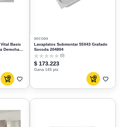
SOCODA
Vital Basic
Lavaplatos Submontar 55X43 Grafado
a Derecha
Socoda 204804
(0)
0
$ 173.223
Gana 145 pts
Agregar al carrito
Agregar al carrito
AGREGAR
AGREGAR
A
A
FAVORITOS
FAVORIT