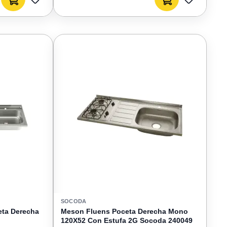
Agregar al carrito
Agregar al carrito
AGREGAR
AGREGAR
A
A
FAVORITOS
FAVORIT
SOCODA
eta Derecha
Meson Fluens Poceta Derecha Mono
120X52 Con Estufa 2G Socoda 240049