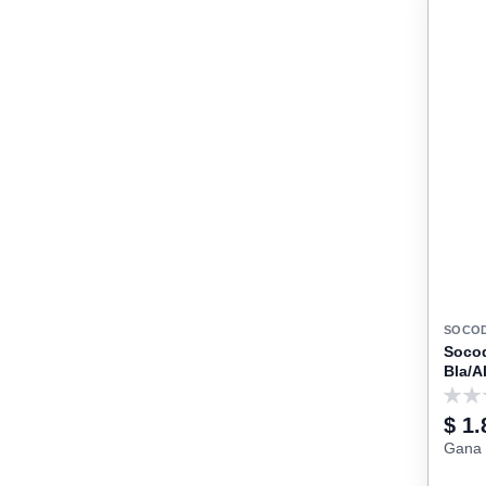
Accionamiento
Material
Tipo De Instalación
SOCO
Soco
Bla/A
0
$ 1.
Gana 