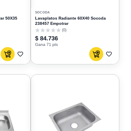
SOCODA
rar 50X35
Lavaplatos Radiante 60X40 Socoda
238457 Empotrar
(0)
0
$ 84.736
Gana 71 pts
Agregar al carrito
Agregar al carrito
AGREGAR
AGREGAR
A
A
FAVORITOS
FAVORIT