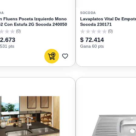
DA
SOCODA
 Fluens Poceta Izquierdo Mono
Lavaplatos Vital De Empot
2 Con Estufa 2G Socoda 240050
Socoda 230171
(0)
(0)
0
32.673
$ 72.414
531 pts
Gana 60 pts
Agregar al carrito
AGREGAR
A
FAVORITOS