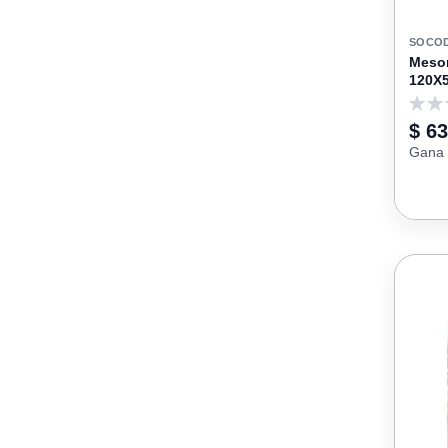
SOCO
Meson
120X5
0
$ 6
Gana 