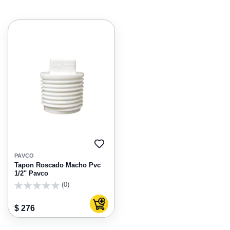
AGREGAR
A
PAVCO
FAVORITOS
Tapon Roscado Macho Pvc
1/2" Pavco
(0)
0
Agregar al carrito
$ 276