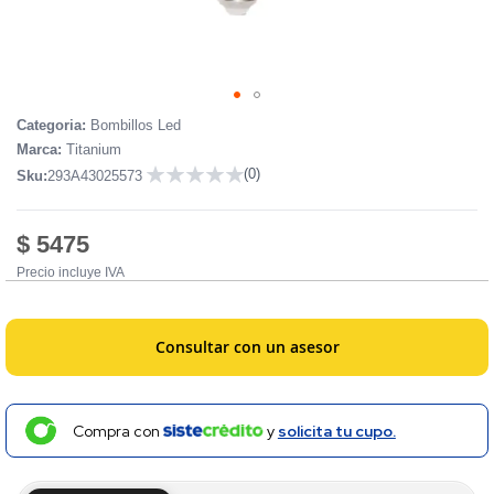
Skip
Categoria:
Bombillos Led
to
Marca:
Titanium
the
(0)
Sku:
293A43025573
beginning
0
of
the
$ 5475
images
Precio incluye IVA
gallery
Consultar con un asesor
Compra con
y
solicita tu cupo.