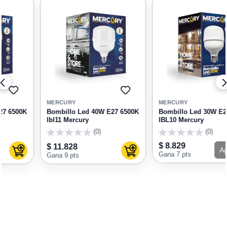
GAR
AGREGAR
AGRE
A
A
MERCURY
MERCURY
RITOS
FAVORITOS
FAVOR
Bombillo Led 40W E27 6500K
Bombillo Led 30W E27 6500K
Ibl11 Mercury
IBL10 Mercury
(0)
(0)
0
0
$ 8.829
$ 11.828
Agotado
ar al carrito
Agregar al carrito
Gana 7 pts
Gana 9 pts