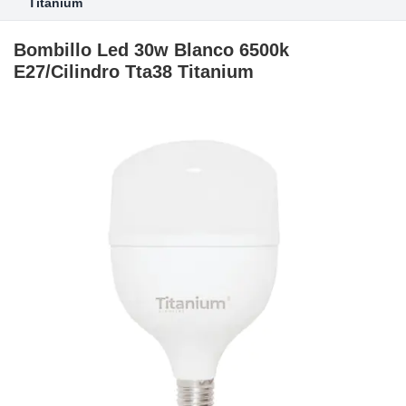
Titanium
Bombillo Led 30w Blanco 6500k
E27/Cilindro Tta38 Titanium
Skip
to
the
end
of
the
images
gallery