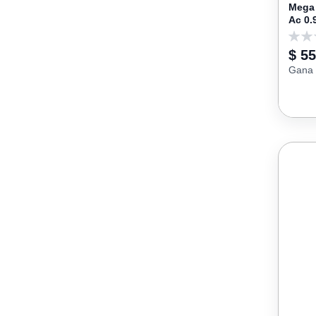
Mega 
Ac 0.
0
$ 5
Gana 