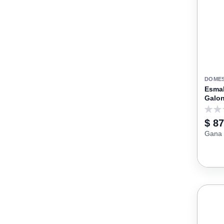
DOMES
Esmal
Galo
0
$ 87
Gana 