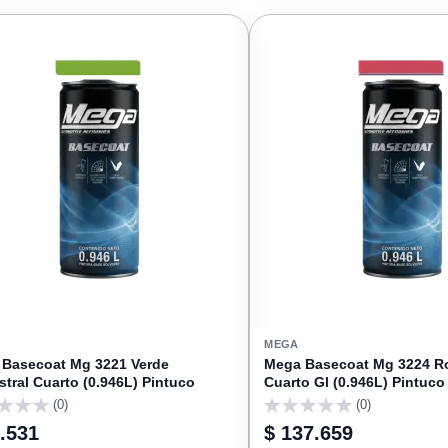
FAVORITOS
MEGA
Basecoat Mg 3221 Verde
Mega Basecoat Mg 3224 R
tral Cuarto (0.946L) Pintuco
Cuarto Gl (0.946L) Pintuco
(0)
(0)
0
.531
$ 137.659