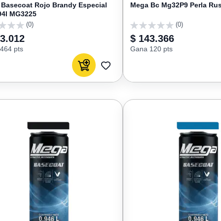
Basecoat Rojo Brandy Especial
Mega Bc Mg32P9 Perla Rus
94l MG3225
(0)
(0)
0
53.012
$ 143.366
464 pts
Gana 120 pts
Agregar al carrito
AGREGAR
A
FAVORITOS