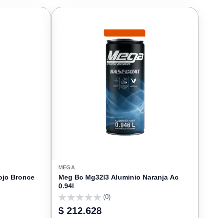
FAVORITOS
FAVORIT
MEGA
ojo Bronce
Meg Bc Mg32l3 Aluminio Naranja Ac
0.94l
(0)
0
$ 212.628