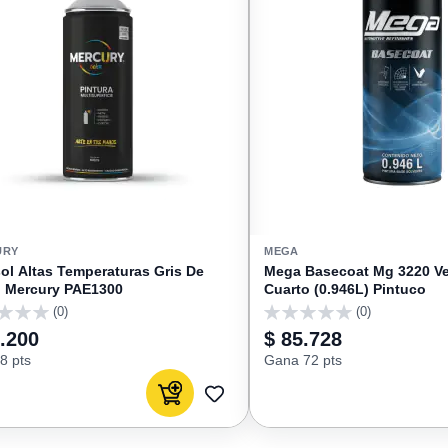
URY
MEGA
ol Altas Temperaturas Gris De
Mega Basecoat Mg 3220 Ve
 Mercury PAE1300
Cuarto (0.946L) Pintuco
(0)
(0)
0
.200
$ 85.728
8 pts
Gana 72 pts
Agregar al carrito
AGREGAR
A