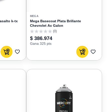
MEGA
asalto k-tx
Mega Basecoat Plata Brillante
Chevrolet Ac Galon
(0)
0
$ 386.974
Gana 325 pts
Agregar al carrito
Agregar al carrito
AGREGAR
AGREGAR
A
A
FAVORITOS
FAVORIT