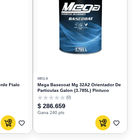
MEGA
rde Ftalo
Mega Basecoat Mg 32A2 Orientador De
Particulas Galon (3.785L) Pintuco
(0)
0
$ 286.659
Gana 240 pts
Agregar al carrito
Agregar al carrito
AGREGAR
AGREGAR
A
A