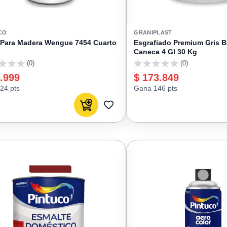
CO
GRANIPLAST
 Para Madera Wengue 7454 Cuarto
Esgrafiado Premium Gris B
Caneca 4 Gl 30 Kg
(0)
(0)
0
.999
$ 173.849
24 pts
Gana 146 pts
Agregar al carrito
AGREGAR
A
FAVORITOS