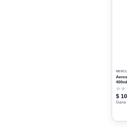
MERC
Aeros
400ml
0
$ 10
Gana 