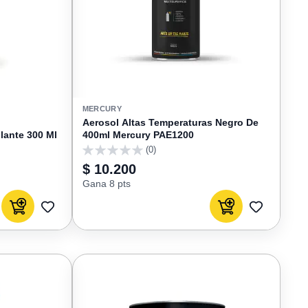
MERCURY
Aerosol Altas Temperaturas Negro De
lante 300 Ml
400ml Mercury PAE1200
(0)
0
$ 10.200
Gana 8 pts
Agregar al carrito
Agregar al carrito
AGREGAR
AGREGAR
A
A
FAVORITOS
FAVORIT