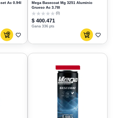
set Ac 0.94l
Mega Basecoat Mg 3251 Aluminio
Grueso Ac 3.78l
(0)
0
$ 400.471
Gana 336 pts
Agregar al carrito
Agregar al carrito
AGREGAR
AGREGAR
A
A
FAVORITOS
FAVORIT