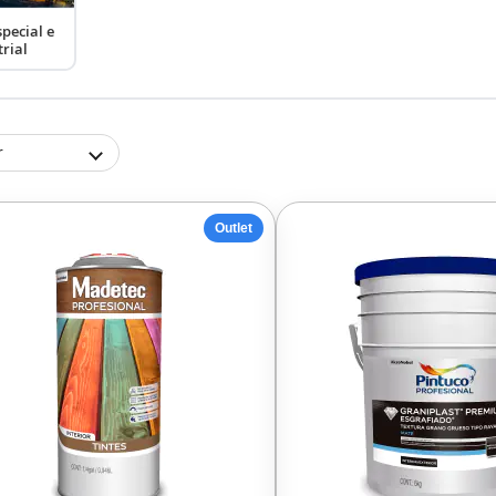
special e
trial
r
Outlet