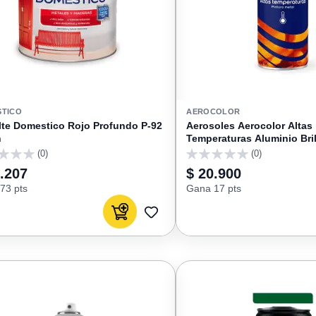
TICO
AEROCOLOR
te Domestico Rojo Profundo P-92
Aerosoles Aerocolor Altas
n
Temperaturas Aluminio Bril
(0)
(0)
0
.207
$ 20.900
73 pts
Gana 17 pts
Agregar al carrito
AGREGAR
A
FAVORITOS