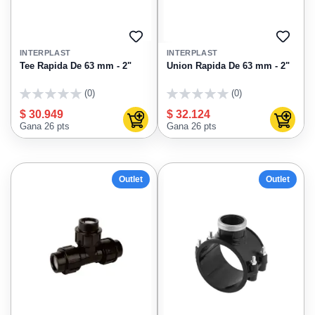
AGREGAR
AGRE
A
A
INTERPLAST
INTERPLAST
FAVORITOS
FAVO
Tee Rapida De 63 mm - 2"
Union Rapida De 63 mm - 2"
(0)
(0)
0
0
$ 30.949
$ 32.124
Agregar al carrito
Agregar
Gana 26 pts
Gana 26 pts
Outlet
Outlet