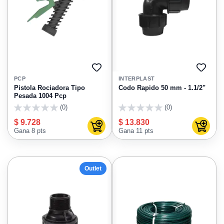
AGREGAR
AGRE
A
A
PCP
INTERPLAST
FAVORITOS
FAVO
Pistola Rociadora Tipo
Codo Rapido 50 mm - 1.1/2"
Pesada 1004 Pcp
(0)
(0)
0
0
$ 9.728
$ 13.830
Agregar al carrito
Agregar
Gana 8 pts
Gana 11 pts
Outlet