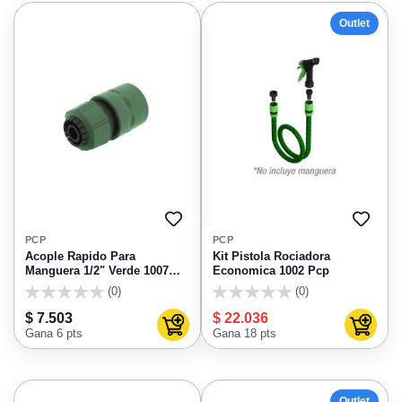
Outlet
AGREGAR
AGRE
A
A
PCP
PCP
FAVORITOS
FAVO
Acople Rapido Para
Kit Pistola Rociadora
Manguera 1/2" Verde 1007
Economica 1002 Pcp
Pcp
(0)
(0)
0
0
$ 7.503
$ 22.036
Agregar al carrito
Agregar
Gana 6 pts
Gana 18 pts
Outlet