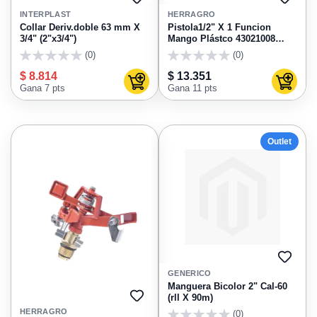
AGREGAR
AGRE
A
A
INTERPLAST
HERRAGRO
FAVORITOS
FAVO
Collar Deriv.doble 63 mm X
Pistola1/2" X 1 Funcion
3/4" (2"x3/4")
Mango Plástco 43021008
Herragro
(0)
(0)
0
0
$ 8.814
$ 13.351
Agregar al carrito
Agregar
Gana 7 pts
Gana 11 pts
Outlet
AGRE
A
GENERICO
FAVO
Manguera Bicolor 2" Cal-60
(rll X 90m)
AGREGAR
A
HERRAGRO
(0)