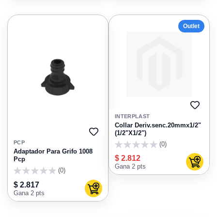
Outlet
AGRE
A
INTERPLAST
FAVO
Collar Deriv.senc.20mmx1/2"
(1/2"X1/2")
AGREGAR
A
PCP
(0)
FAVORITOS
0
Adaptador Para Grifo 1008
$ 2.812
Pcp
Agregar
Gana 2 pts
(0)
0
$ 2.817
Agregar al carrito
Gana 2 pts