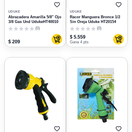
AGREGAR
AGRE
A
A
UDUKE
UDUKE
FAVORITOS
FAVO
Abrazadera Amarilla 5/8" Ojo
Racor Manguera Bronce 1/2
3/8 Gas Und UdukeHT40010
Sin Oreja Uduke HT20154
(0)
(0)
0
0
$ 5.559
Agregar al carrito
Agregar
$ 209
Gana 4 pts
AGREGAR
AGRE