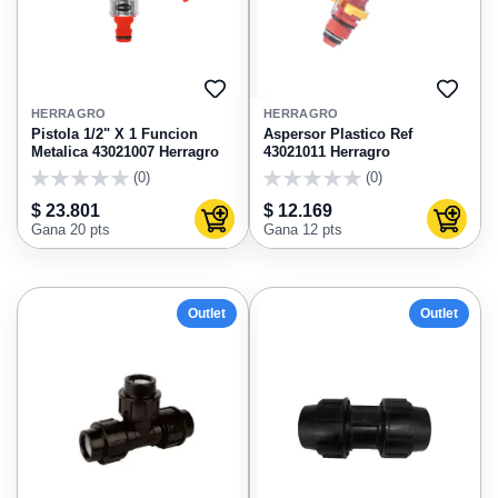
AGREGAR
AGRE
A
A
HERRAGRO
HERRAGRO
FAVORITOS
FAVO
Pistola 1/2" X 1 Funcion
Aspersor Plastico Ref
Metalica 43021007 Herragro
43021011 Herragro
(0)
(0)
0
0
$ 23.801
$ 12.169
Agregar al carrito
Agregar
Gana 20 pts
Gana 12 pts
Outlet
Outlet