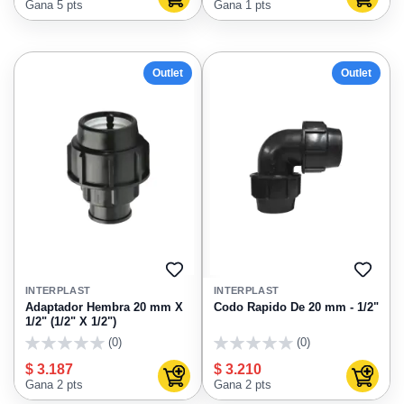
Agregar al carrito
Agregar
Gana 5 pts
Gana 1 pts
Outlet
Outlet
AGREGAR
AGRE
A
A
INTERPLAST
INTERPLAST
FAVORITOS
FAVO
Adaptador Hembra 20 mm X
Codo Rapido De 20 mm - 1/2"
1/2" (1/2" X 1/2")
(0)
(0)
0
0
$ 3.187
$ 3.210
Agregar al carrito
Agregar
Gana 2 pts
Gana 2 pts