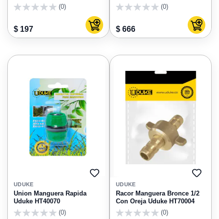
(0)
(0)
0
0
Agregar al carrito
Agregar
$ 197
$ 666
AGREGAR
AGRE
A
A
UDUKE
UDUKE
FAVORITOS
FAVO
Union Manguera Rapida
Racor Manguera Bronce 1/2
Uduke HT40070
Con Oreja Uduke HT70004
(0)
(0)