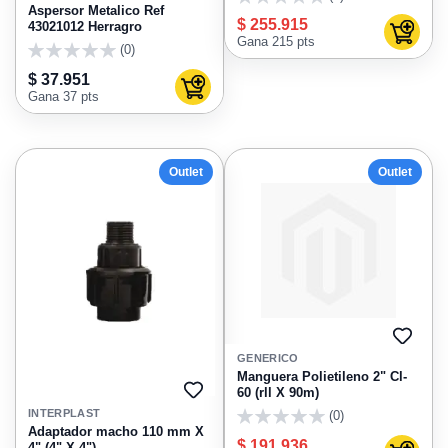
FAVORITOS
0
Aspersor Metalico Ref
$ 255.915
43021012 Herragro
Agregar
Gana 215 pts
(0)
0
$ 37.951
Agregar al carrito
Gana 37 pts
Outlet
Outlet
AGRE
A
GENERICO
FAVO
Manguera Polietileno 2" Cl-
60 (rll X 90m)
AGREGAR
A
INTERPLAST
(0)
FAVORITOS
0
Adaptador macho 110 mm X
$ 191.936
4" (4" X 4")