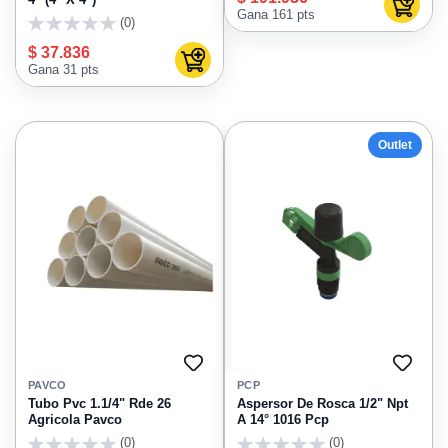
Agregar
Gana 161 pts
(0)
0
$ 37.836
Agregar al carrito
Gana 31 pts
Outlet
AGREGAR
AGRE
A
A
PAVCO
PCP
FAVORITOS
FAVO
Tubo Pvc 1.1/4" Rde 26
Aspersor De Rosca 1/2" Npt
Agricola Pavco
A 14° 1016 Pcp
(0)
(0)