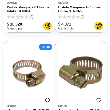
A
A
UDUKE
UDUKE
FAVORITOS
FAVO
Pistola Manguera 8 Chorros
Pistola Manguera 4 Chorros
Uduke HT40064
Uduke HT40065
(0)
(0)
0
0
$ 10.320
$ 4.371
Agregar al carrito
Agregar
Gana 8 pts
Gana 3 pts
Outlet
AGREGAR
AGRE
A
A
UDUKE
UDUKE
FAVORITOS
FAVO