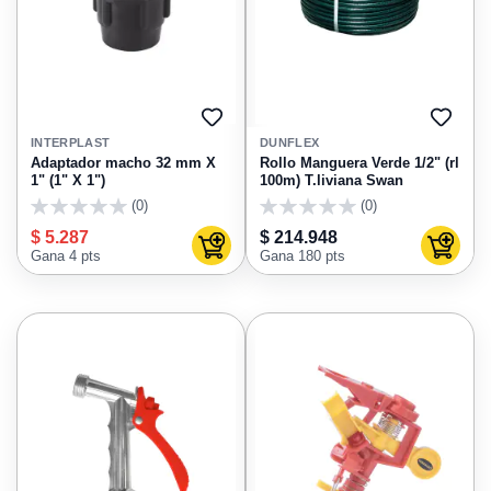
AGREGAR
AGRE
A
A
INTERPLAST
DUNFLEX
FAVORITOS
FAVO
Adaptador macho 32 mm X
Rollo Manguera Verde 1/2" (rl
1" (1" X 1")
100m) T.liviana Swan
(0)
(0)
0
0
$ 5.287
$ 214.948
Agregar al carrito
Agregar
Gana 4 pts
Gana 180 pts