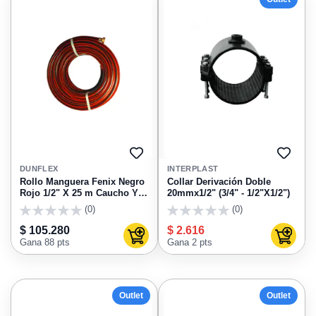
AGREGAR
AGRE
A
A
DUNFLEX
INTERPLAST
FAVORITOS
FAVO
Rollo Manguera Fenix Negro
Collar Derivación Doble
Rojo 1/2" X 25 m Caucho Y
20mmx1/2" (3/4" - 1/2"X1/2")
Lona Con Racores
(0)
(0)
0
0
$ 105.280
$ 2.616
Agregar al carrito
Agregar
Gana 88 pts
Gana 2 pts
Outlet
Outlet