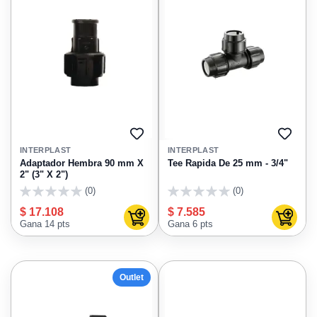
AGREGAR
AGRE
A
A
INTERPLAST
INTERPLAST
FAVORITOS
FAVO
Adaptador Hembra 90 mm X
Tee Rapida De 25 mm - 3/4"
2" (3" X 2")
(0)
(0)
0
0
$ 17.108
$ 7.585
Agregar al carrito
Agregar
Gana 14 pts
Gana 6 pts
Outlet