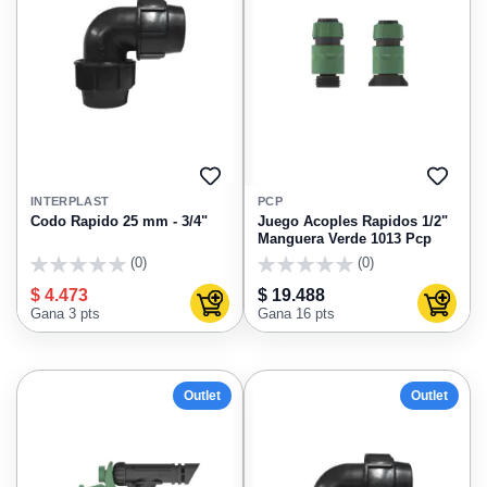
AGREGAR
AGRE
A
A
INTERPLAST
PCP
FAVORITOS
FAVO
Codo Rapido 25 mm - 3/4"
Juego Acoples Rapidos 1/2"
Manguera Verde 1013 Pcp
(0)
(0)
0
0
$ 4.473
$ 19.488
Agregar al carrito
Agregar
Gana 3 pts
Gana 16 pts
Outlet
Outlet