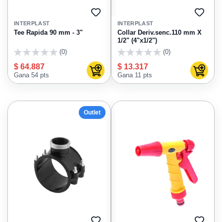
AGREGAR
AGRE
A
A
INTERPLAST
INTERPLAST
FAVORITOS
FAVO
Tee Rapida 90 mm - 3"
Collar Deriv.senc.110 mm X
1/2" (4"x1/2")
(0)
(0)
0
0
$ 64.887
$ 13.317
Agregar al carrito
Agregar
Gana 54 pts
Gana 11 pts
Outlet