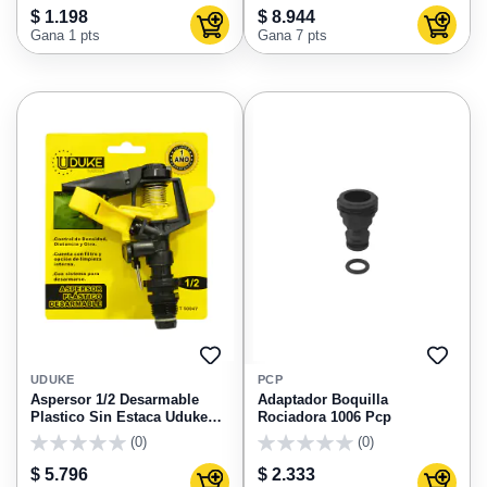
0
0
$ 1.198
$ 8.944
Agregar al carrito
Agregar
Gana 1 pts
Gana 7 pts
AGREGAR
AGRE
A
A
UDUKE
PCP
FAVORITOS
FAVO
Aspersor 1/2 Desarmable
Adaptador Boquilla
Plastico Sin Estaca Uduke
Rociadora 1006 Pcp
HT50047
(0)
(0)
0
0
$ 5.796
$ 2.333