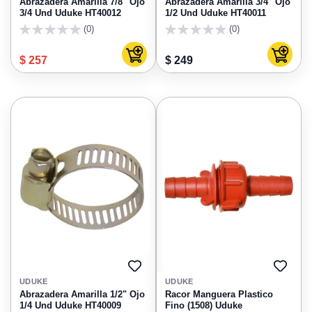
Abrazadera Amarilla 7/8" Ojo
Abrazadera Amarilla 3/4" Ojo
3/4 Und Uduke HT40012
1/2 Und Uduke HT40011
(0)
(0)
0
0
Agregar al carrito
Agregar
$ 257
$ 249
AGREGAR
AGRE
A
A
UDUKE
UDUKE
FAVORITOS
FAVO
Abrazadera Amarilla 1/2" Ojo
Racor Manguera Plastico
1/4 Und Uduke HT40009
Fino (1508) Uduke