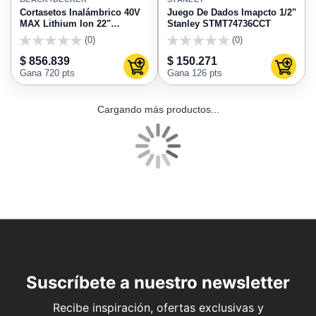
FAVORITOS
FAVO
Cortasetos Inalámbrico 40V
Juego De Dados Imapcto 1/2"
MAX Lithium Ion 22"
Stanley STMT74736CCT
LHT2240C
(0)
(0)
0
0
$ 856.839
$ 150.271
Agregar al carrito
Agregar
Gana 720 pts
Gana 126 pts
AGREGAR
AGRE
A
A
BLACK+DECKER
EURO
FAVORITOS
FAVO
Motosierra Inalámbrica 10
Cerámica Pared Malasia
Pulgadas 25Cm Alimentada
nieve 31X60 Caja.X 1.86 m2
Por Una Batería De Iones De
Eurocerámica
(0)
(0)
Litio De 20V LCS1020
0
0