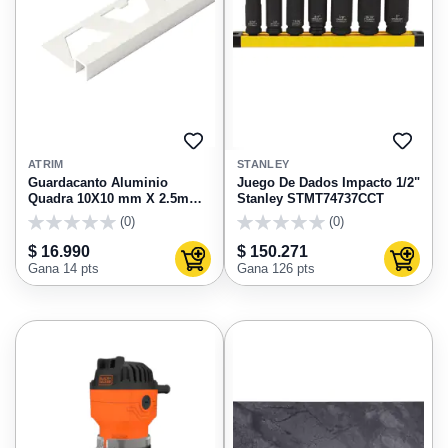
AGREGAR
AGRE
A
A
ATRIM
STANLEY
FAVORITOS
FAVO
Guardacanto Aluminio
Juego De Dados Impacto 1/2"
Quadra 10X10 mm X 2.5m
Stanley STMT74737CCT
Arena Stone Atrim 3428TXA
(0)
(0)
0
0
$ 16.990
$ 150.271
Agregar al carrito
Agregar
Gana 14 pts
Gana 126 pts