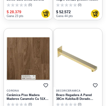
Unidad
(0)
(0)
0
0
$ 28.379
$ 52.572
Agregar al carrito
Agregar
Gana 23 pts
Gana 44 pts
AGREGAR
AGRE
A
A
CORONA
DECORCERAMICA
FAVORITOS
FAVO
Cerámica Piso Madera
Brazo Regadera A Pared
Maderos Caramelo Cu 51X51
38Cm Kubika-B Dorado
Caja X 2.34 M2 Corona
Kg25Do133
(0)
(0)