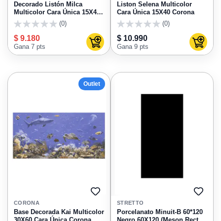
FAVORITOS
FAVO
Decorado Listón Milca
Liston Selena Multicolor
Multicolor Cara Única 15X45
Cara Única 15X40 Corona
Corona
(0)
(0)
0
0
$ 9.180
$ 10.990
Agregar al carrito
Agregar
Gana 7 pts
Gana 9 pts
Outlet
AGREGAR
AGRE
A
A
CORONA
STRETTO
FAVORITOS
FAVO
Base Decorada Kai Multicolor
Porcelanato Minuit-B 60*120
30X60 Cara Única Corona
Negro 60X120 (Meson Recto)