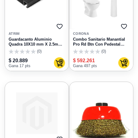
AGREGAR
AGRE
A
A
ATRIM
CORONA
FAVORITOS
FAVO
Guardacanto Aluminio
Combo Sanitario Manantial
Quadra 10X10 mm X 2.5m
Pro Rd Btn Con Pedestal
Niquel Stone Atrim 3428Txm
Corona
(0)
(0)
0
0
$ 20.889
$ 592.261
Agregar al carrito
Agregar
Gana 17 pts
Gana 497 pts