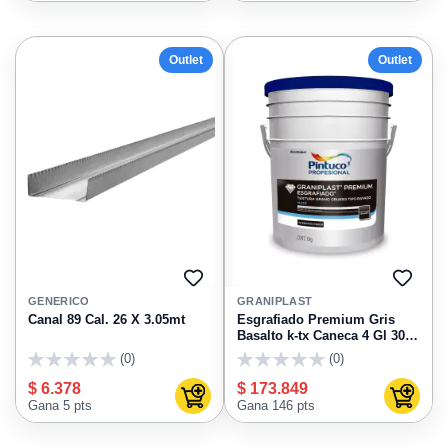
Outlet
Outlet
AGREGAR
AGRE
A
A
GENERICO
GRANIPLAST
FAVORITOS
FAVO
Canal 89 Cal. 26 X 3.05mt
Esgrafiado Premium Gris
Basalto k-tx Caneca 4 Gl 30
Kg
(0)
(0)
0
0
$ 6.378
$ 173.849
Agregar al carrito
Agregar
Gana 5 pts
Gana 146 pts