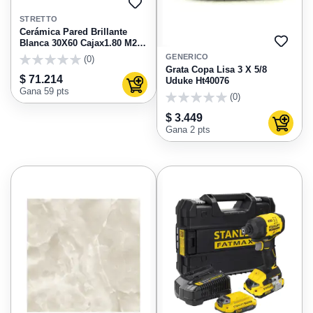
AGREGAR
A
STRETTO
FAVORITOS
Cerámica Pared Brillante
Blanca 30X60 Cajax1.80 M2
AGRE
Mosaico
A
GENERICO
(0)
FAVO
0
Grata Copa Lisa 3 X 5/8
$ 71.214
Uduke Ht40076
Agregar al carrito
Gana 59 pts
(0)
0
$ 3.449
Agregar
Gana 2 pts