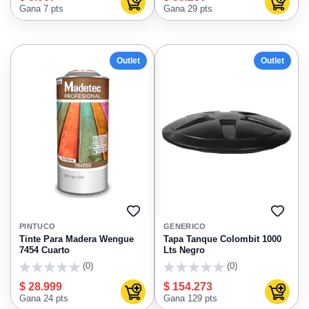
Agregar al carrito
Agregar
Gana 7 pts
Gana 29 pts
Outlet
Outlet
AGREGAR
AGRE
A
A
PINTUCO
GENERICO
FAVORITOS
FAVO
Tinte Para Madera Wengue
Tapa Tanque Colombit 1000
7454 Cuarto
Lts Negro
(0)
(0)
0
0
$ 28.999
$ 154.273
Agregar al carrito
Agregar
Gana 24 pts
Gana 129 pts