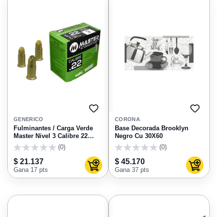
AGREGAR
AGRE
A
A
GENERICO
CORONA
FAVORITOS
FAVO
Fulminantes / Carga Verde
Base Decorada Brooklyn
Master Nivel 3 Calibre 22
Negro Cu 30X60
Caja X 100 Unds
(0)
(0)
0
0
$ 21.137
$ 45.170
Agregar al carrito
Agregar
Gana 17 pts
Gana 37 pts