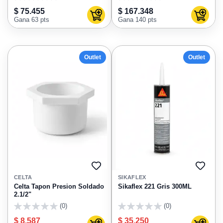
0
0
$ 75.455
$ 167.348
Agregar al carrito
Agregar
Gana 63 pts
Gana 140 pts
Outlet
Outlet
AGREGAR
AGRE
A
A
CELTA
SIKAFLEX
FAVORITOS
FAVO
Celta Tapon Presion Soldado
Sikaflex 221 Gris 300ML
2.1/2"
(0)
(0)
0
0
$ 8.587
$ 35.250