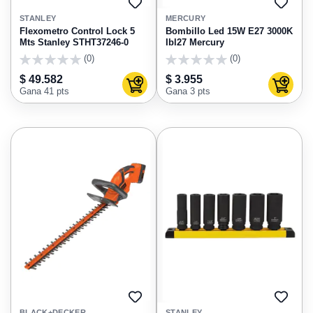
AGREGAR
AGRE
A
A
STANLEY
MERCURY
FAVORITOS
FAVO
Flexometro Control Lock 5
Bombillo Led 15W E27 3000K
Mts Stanley STHT37246-0
Ibl27 Mercury
(0)
(0)
0
0
$ 49.582
$ 3.955
Agregar al carrito
Agregar
Gana 41 pts
Gana 3 pts
AGREGAR
AGRE
A
A
BLACK+DECKER
STANLEY