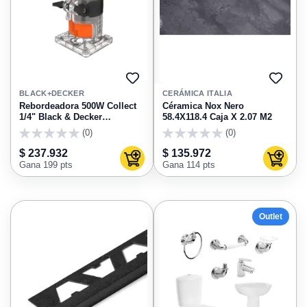
AGREGAR
AGRE
A
A
BLACK+DECKER
CERÁMICA ITALIA
FAVORITOS
FAVO
Rebordeadora 500W Collect
Céramica Nox Nero
1/4" Black & Decker
58.4X118.4 Caja X 2.07 M2
BETR0500-B3
(0)
(0)
0
0
$ 237.932
$ 135.972
Agregar al carrito
Agregar
Gana 199 pts
Gana 114 pts
Outlet