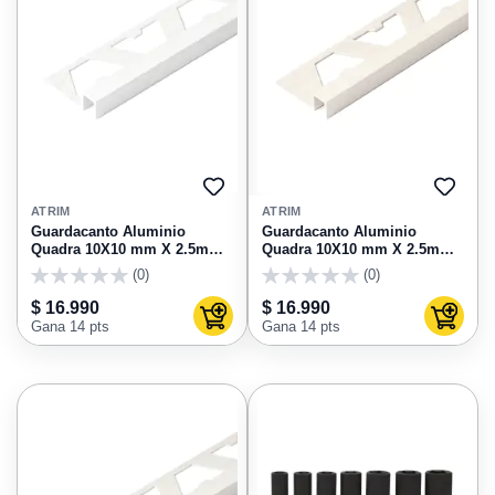
AGREGAR
AGRE
A
A
ATRIM
ATRIM
FAVORITOS
FAVO
Guardacanto Aluminio
Guardacanto Aluminio
Quadra 10X10 mm X 2.5m
Quadra 10X10 mm X 2.5m
Tiza Stone Atrim 3428Txt
Marfil Stone Atrim 3428TXM
(0)
(0)
0
0
$ 16.990
$ 16.990
Agregar al carrito
Agregar
Gana 14 pts
Gana 14 pts