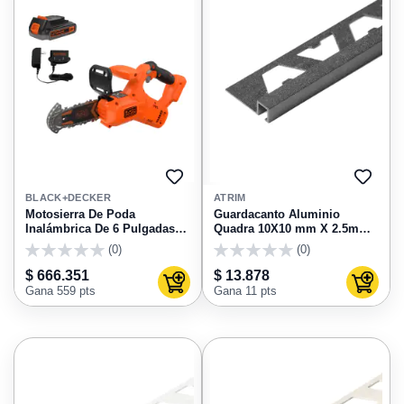
AGREGAR
AGRE
A
A
BLACK+DECKER
ATRIM
FAVORITOS
FAVO
Motosierra De Poda
Guardacanto Aluminio
Inalámbrica De 6 Pulgadas
Quadra 10X10 mm X 2.5m
15Cm 20V MAX BCCS320C1
Concreto Stone Atrim
(0)
(0)
Black & Decker
3428TXC
0
0
$ 666.351
$ 13.878
Agregar al carrito
Agregar
Gana 559 pts
Gana 11 pts