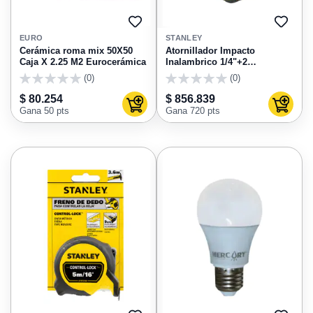
AGREGAR
AGRE
A
A
EURO
STANLEY
FAVORITOS
FAVO
Cerámica roma mix 50X50
Atornillador Impacto
Caja X 2.25 M2 Eurocerámica
Inalambrico 1/4"+2
Baterias+Cargador+Caja
(0)
(0)
plastica Stanley SBI811D2T-
0
0
B3
$ 80.254
$ 856.839
Agregar al carrito
Agregar
Gana 50 pts
Gana 720 pts