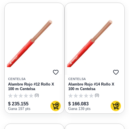
AGREGAR
AGRE
A
A
CENTELSA
CENTELSA
FAVORITOS
FAVO
Alambre Rojo #12 Rollo X
Alambre Rojo #14 Rollo X
100 m Centelsa
100 m Centelsa
(0)
(0)
0
0
$ 235.155
$ 166.083
Agregar al carrito
Agregar
Gana 197 pts
Gana 139 pts