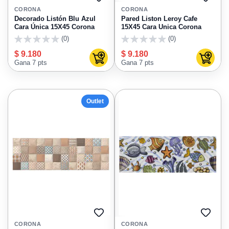
AGREGAR
AGRE
A
A
CORONA
CORONA
FAVORITOS
FAVO
Decorado Listón Blu Azul
Pared Liston Leroy Cafe
Cara Única 15X45 Corona
15X45 Cara Unica Corona
(0)
(0)
0
0
$ 9.180
$ 9.180
Agregar al carrito
Agregar
Gana 7 pts
Gana 7 pts
Outlet
AGREGAR
AGRE
A
A
CORONA
CORONA