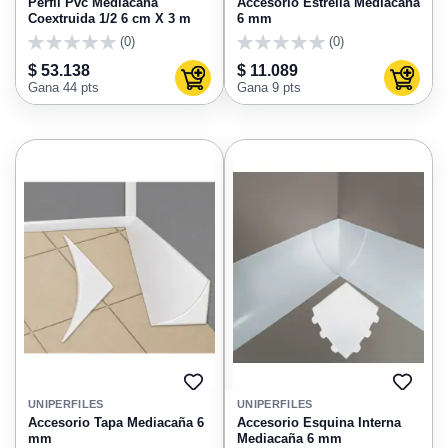
Perfil Pvc Mediacaña
Accesorio Estrella Mediacaña
Coextruida 1/2 6 cm X 3 m
6 mm
(0)
(0)
0
0
$ 53.138
$ 11.089
Agregar al carrito
Agregar
Gana 44 pts
Gana 9 pts
AGREGAR
AGRE
A
A
UNIPERFILES
UNIPERFILES
FAVORITOS
FAVO
Accesorio Tapa Mediacaña 6
Accesorio Esquina Interna
mm
Mediacaña 6 mm