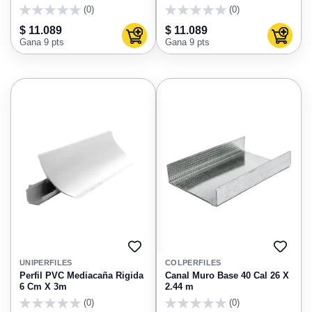
(0)
(0)
0
0
$ 11.089
$ 11.089
Agregar al carrito
Agregar
Gana 9 pts
Gana 9 pts
AGREGAR
AGRE
A
A
UNIPERFILES
COLPERFILES
FAVORITOS
FAVO
Perfil PVC Mediacaña Rigida
Canal Muro Base 40 Cal 26 X
6 Cm X 3m
2.44 m
(0)
(0)