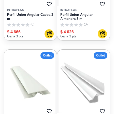
AGREGAR
AGRE
A
A
INTRAPLAS
INTRAPLAS
FAVORITOS
FAVO
Perfil Union Angular Caoba 3
Perfil Union Angular
m
Almendra 3 m
(0)
(0)
0
0
$ 4.666
$ 4.026
Agregar al carrito
Agregar
Gana 3 pts
Gana 3 pts
Outlet
Outlet
AGREGAR
AGRE