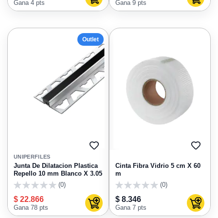
Agregar al carrito
Agregar
Gana 4 pts
Gana 9 pts
Outlet
AGREGAR
AGRE
A
A
UNIPERFILES
FAVORITOS
FAVO
Junta De Dilatacion Plastica
Cinta Fibra Vidrio 5 cm X 60
Repello 10 mm Blanco X 3.05
m
(0)
(0)
0
0
$ 22.866
$ 8.346
Agregar al carrito
Agregar
Gana 78 pts
Gana 7 pts