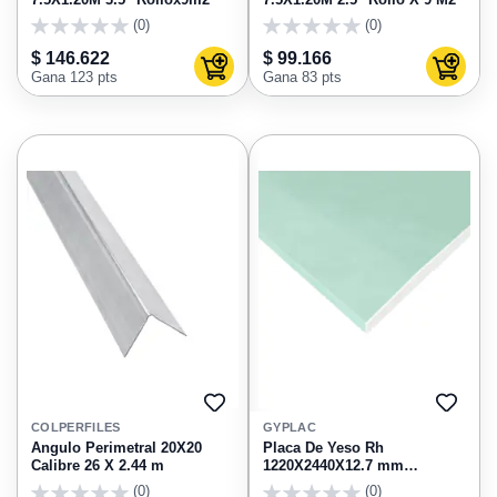
(0)
(0)
0
0
$ 146.622
$ 99.166
Agregar al carrito
Agregar
Gana 123 pts
Gana 83 pts
AGREGAR
AGRE
A
A
COLPERFILES
GYPLAC
FAVORITOS
FAVO
Angulo Perimetral 20X20
Placa De Yeso Rh
Calibre 26 X 2.44 m
1220X2440X12.7 mm
(resistente A La Humedad)
(0)
(0)