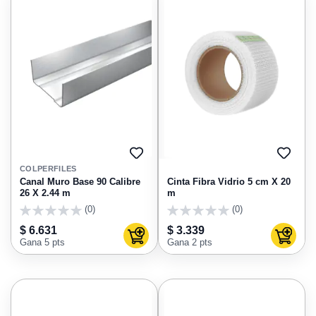
AGREGAR
AGRE
A
A
COLPERFILES
FAVORITOS
FAVO
Canal Muro Base 90 Calibre
Cinta Fibra Vidrio 5 cm X 20
26 X 2.44 m
m
(0)
(0)
0
0
$ 6.631
$ 3.339
Agregar al carrito
Agregar
Gana 5 pts
Gana 2 pts