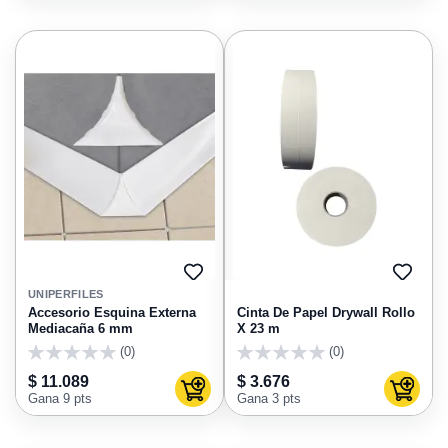
AGREGAR
AGRE
A
A
UNIPERFILES
FAVORITOS
FAVO
Accesorio Esquina Externa
Cinta De Papel Drywall Rollo
Mediacaña 6 mm
X 23 m
(0)
(0)
0
0
$ 11.089
$ 3.676
Agregar al carrito
Agregar
Gana 9 pts
Gana 3 pts