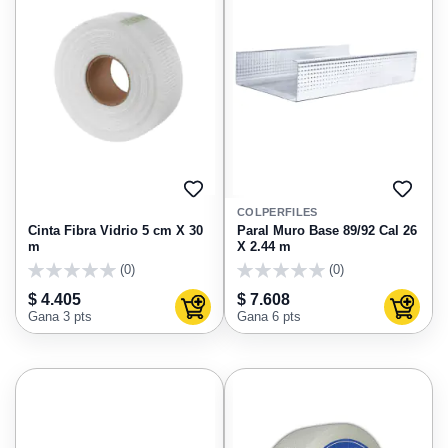
AGREGAR
AGRE
A
A
COLPERFILES
FAVORITOS
FAVO
Cinta Fibra Vidrio 5 cm X 30
Paral Muro Base 89/92 Cal 26
m
X 2.44 m
(0)
(0)
0
0
$ 4.405
$ 7.608
Agregar al carrito
Agregar
Gana 3 pts
Gana 6 pts