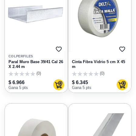
AGREGAR
AGRE
A
A
COLPERFILES
FAVORITOS
FAVO
Paral Muro Base 39/41 Cal 26
Cinta Fibra Vidrio 5 cm X 45
X 2.44 m
m
(0)
(0)
0
0
$ 6.966
$ 6.345
Agregar al carrito
Agregar
Gana 5 pts
Gana 5 pts