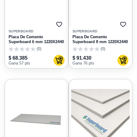
AGREGAR
AGRE
A
A
SUPERBOARD
SUPERBOARD
FAVORITOS
FAVO
Placa De Cemento
Placa De Cemento
Superboard 6 mm 1220X2440
Superboard 8 mm 1220X2440
(0)
(0)
0
0
$ 68.385
$ 91.430
Agregar al carrito
Agregar
Gana 57 pts
Gana 76 pts