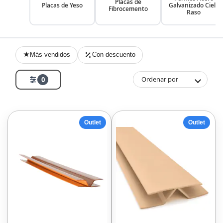
Placas de
Placas de Yeso
Galvanizado Cielo
Fibrocemento
Raso
Más vendidos
Con descuento
Ordenar por
0
Outlet
Outlet