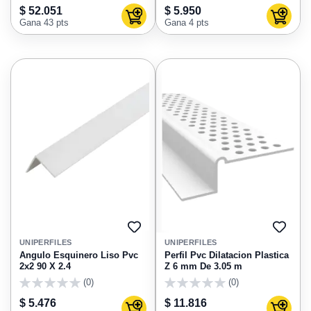
0
0
$ 52.051
$ 5.950
Agregar al carrito
Agregar
Gana 43 pts
Gana 4 pts
AGREGAR
AGRE
A
A
UNIPERFILES
UNIPERFILES
FAVORITOS
FAVO
Angulo Esquinero Liso Pvc
Perfil Pvc Dilatacion Plastica
2x2 90 X 2.4
Z 6 mm De 3.05 m
(0)
(0)
0
0
$ 5.476
$ 11.816