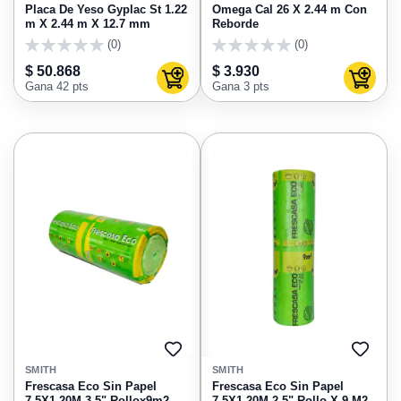
FAVORITOS
FAVO
Placa De Yeso Gyplac St 1.22
Omega Cal 26 X 2.44 m Con
m X 2.44 m X 12.7 mm
Reborde
(0)
(0)
0
0
$ 50.868
$ 3.930
Agregar al carrito
Agregar
Gana 42 pts
Gana 3 pts
AGREGAR
AGRE
A
A
SMITH
SMITH
FAVORITOS
FAVO
Frescasa Eco Sin Papel
Frescasa Eco Sin Papel
7.5X1.20M 3.5" Rollox9m2
7.5X1.20M 2.5" Rollo X 9 M2