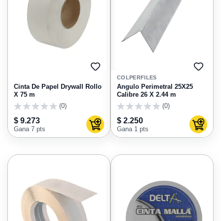
AGREGAR
AGRE
A
A
COLPERFILES
FAVORITOS
FAVO
Cinta De Papel Drywall Rollo
Angulo Perimetral 25X25
X 75 m
Calibre 26 X 2.44 m
(0)
(0)
0
0
$ 9.273
$ 2.250
Agregar al carrito
Agregar
Gana 7 pts
Gana 1 pts