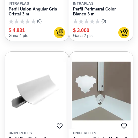
A
A
INTRAPLAS
INTRAPLAS
FAVORITOS
FAVO
Perfil Union Angular Gris
Perfil Perimetral Color
Cristal 3 m
Blanco 3 m
(0)
(0)
0
0
$ 4.831
$ 3.000
Agregar al carrito
Agregar
Gana 4 pts
Gana 2 pts
AGREGAR
AGRE
A
A
UNIPERFILES
UNIPERFILES
FAVORITOS
FAVO