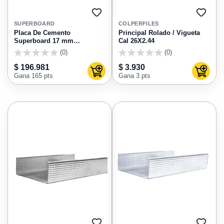
AGREGAR
AGRE
A
A
SUPERBOARD
COLPERFILES
FAVORITOS
FAVO
Placa De Cemento
Principal Rolado / Vigueta
Superboard 17 mm
Cal 26X2.44
1220X2440
(0)
(0)
0
0
$ 196.981
$ 3.930
Agregar al carrito
Agregar
Gana 165 pts
Gana 3 pts