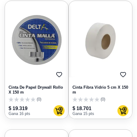
AGREGAR
AGRE
A
A
FAVORITOS
FAVO
Cinta De Papel Drywall Rollo
Cinta Fibra Vidrio 5 cm X 150
X 150 m
m
(0)
(0)
0
0
$ 19.319
$ 18.701
Agregar al carrito
Agregar
Gana 16 pts
Gana 15 pts