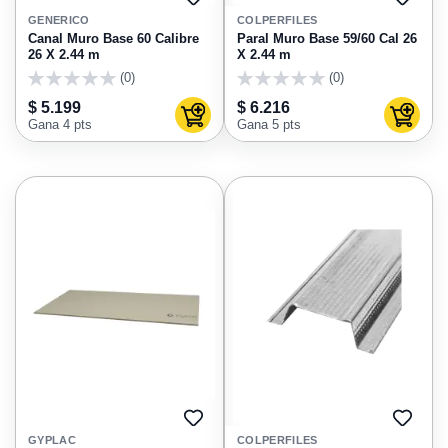
AGREGAR
AGRE
A
A
GENERICO
COLPERFILES
FAVORITOS
FAVO
Canal Muro Base 60 Calibre
Paral Muro Base 59/60 Cal 26
26 X 2.44 m
X 2.44 m
(0)
(0)
0
0
$ 5.199
$ 6.216
Agregar al carrito
Agregar
Gana 4 pts
Gana 5 pts
AGREGAR
AGRE
A
A
GYPLAC
COLPERFILES