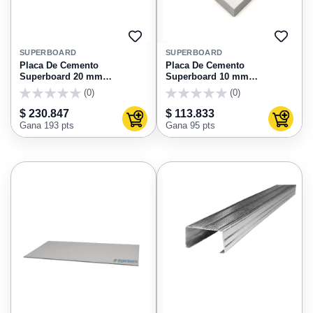
AGREGAR
AGRE
A
A
SUPERBOARD
SUPERBOARD
FAVORITOS
FAVO
Placa De Cemento
Placa De Cemento
Superboard 20 mm
Superboard 10 mm
1220X2440
1220X2440
(0)
(0)
0
0
$ 230.847
$ 113.833
Agregar al carrito
Agregar
Gana 193 pts
Gana 95 pts