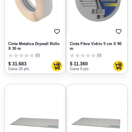
AGREGAR
AGRE
A
A
FAVORITOS
FAVO
Cinta Metalica Drywall Rollo
Cinta Fibra Vidrio 5 cm X 90
X 30 m
m
(0)
(0)
0
0
$ 31.683
$ 11.360
Agregar al carrito
Agregar
Gana 26 pts
Gana 9 pts