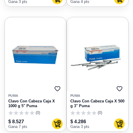
Agregar al carrito
Agregar
Gana 3 pts
Gana 4 pts
AGREGAR
AGRE
A
A
PUMA
PUMA
FAVORITOS
FAVO
Clavo Con Cabeza Caja X
Clavo Con Cabeza Caja X 500
1000 g 5" Puma
g 3" Puma
(0)
(0)
0
0
$ 8.527
$ 4.286
Agregar al carrito
Agregar
Gana 7 pts
Gana 3 pts