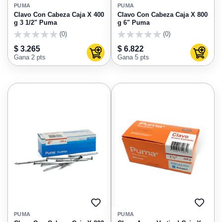
A
A
PUMA
PUMA
FAVORITOS
FAVO
Clavo Con Cabeza Caja X 400
Clavo Con Cabeza Caja X 800
g 3 1/2" Puma
g 6" Puma
(0)
(0)
0
0
$ 3.265
$ 6.822
Agregar al carrito
Agregar
Gana 2 pts
Gana 5 pts
AGREGAR
AGRE
A
A
PUMA
PUMA
FAVORITOS
FAVO