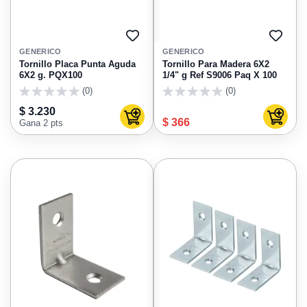
AGREGAR
AGRE
A
A
GENERICO
GENERICO
FAVORITOS
FAVO
Tornillo Placa Punta Aguda
Tornillo Para Madera 6X2
6X2 g. PQX100
1/4" g Ref S9006 Paq X 100
(0)
(0)
0
0
$ 3.230
Agregar al carrito
Agregar
$ 366
Gana 2 pts