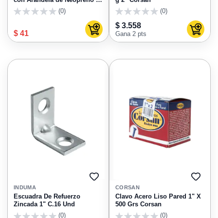
9 -15 x 1-1/2" Punta Aguda
(0)
(0)
Madera
0
0
$ 3.558
Agregar al carrito
Agregar
$ 41
Gana 2 pts
AGREGAR
AGRE
A
A
INDUMA
CORSAN
FAVORITOS
FAVO
Escuadra De Refuerzo
Clavo Acero Liso Pared 1" X
Zincada 1" C.16 Und
500 Grs Corsan
(0)
(0)