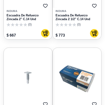
AGREGAR
AGRE
A
A
INDUMA
INDUMA
FAVORITOS
FAVO
Escuadra De Refuerzo
Escuadra De Refuerzo
Zincada 2" C.14 Und
Zincada 2 1/2" C.14 Und
(0)
(0)
0
0
Agregar al carrito
Agregar
$ 667
$ 773