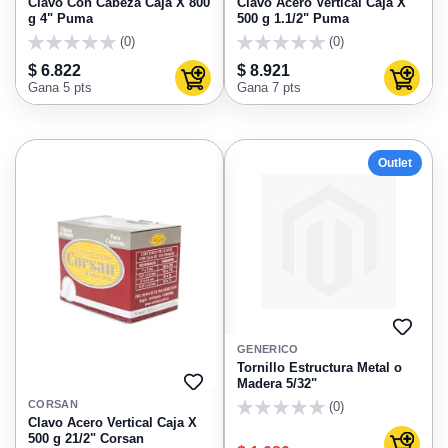
Clavo Con Cabeza Caja X 800
Clavo Acero Vertical Caja X
g 4" Puma
500 g 1.1/2" Puma
(0)
(0)
0
0
$ 6.822
$ 8.921
Agregar al carrito
Agregar
Gana 5 pts
Gana 7 pts
Outlet
AGRE
A
GENERICO
FAVO
Tornillo Estructura Metal o
Madera 5/32"
AGREGAR
A
CORSAN
(0)
FAVORITOS
0
Clavo Acero Vertical Caja X
500 g 21/2" Corsan