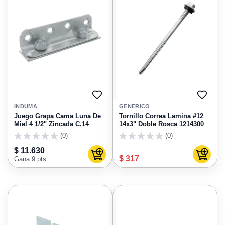
AGREGAR
AGRE
A
A
INDUMA
GENERICO
FAVORITOS
FAVO
Juego Grapa Cama Luna De
Tornillo Correa Lamina #12
Miel 4 1/2" Zincada C.14
14x3" Doble Rosca 1214300
(0)
(0)
0
0
$ 11.630
Agregar al carrito
Agregar
$ 317
Gana 9 pts