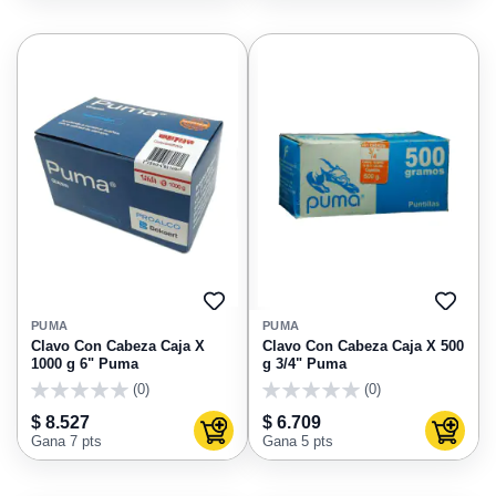
AGREGAR
AGRE
A
A
PUMA
PUMA
FAVORITOS
FAVO
Clavo Con Cabeza Caja X
Clavo Con Cabeza Caja X 500
1000 g 6" Puma
g 3/4" Puma
(0)
(0)
0
0
$ 8.527
$ 6.709
Agregar al carrito
Agregar
Gana 7 pts
Gana 5 pts