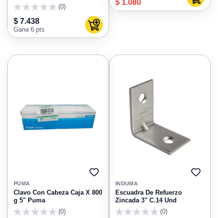
Agregar
$ 1.080
(0)
0
$ 7.438
Agregar al carrito
Gana 6 pts
AGREGAR
AGRE
A
A
PUMA
INDUMA
FAVORITOS
FAVO
Clavo Con Cabeza Caja X 800
Escuadra De Refuerzo
g 5" Puma
Zincada 3" C.14 Und
(0)
(0)