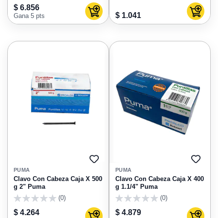
0
0
$ 6.856
Agregar al carrito
Agregar
$ 1.041
Gana 5 pts
AGREGAR
AGRE
A
A
PUMA
PUMA
FAVORITOS
FAVO
Clavo Con Cabeza Caja X 500
Clavo Con Cabeza Caja X 400
g 2" Puma
g 1.1/4" Puma
(0)
(0)
0
0
$ 4.264
$ 4.879