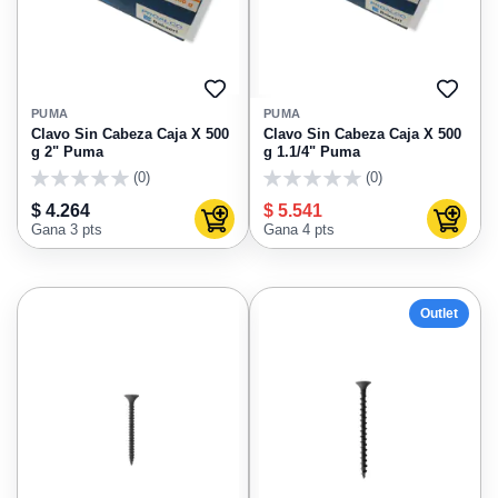
AGREGAR
AGRE
A
A
PUMA
PUMA
FAVORITOS
FAVO
Clavo Sin Cabeza Caja X 500
Clavo Sin Cabeza Caja X 500
g 2" Puma
g 1.1/4" Puma
(0)
(0)
0
0
$ 4.264
$ 5.541
Agregar al carrito
Agregar
Gana 3 pts
Gana 4 pts
Outlet