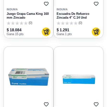
AGREGAR
AGRE
A
A
INDUMA
INDUMA
FAVORITOS
FAVO
Juego Grapa Cama King 160
Escuadra De Refuerzo
mm Zincado
Zincada 4" C.14 Und
(0)
(0)
0
0
$ 18.084
$ 1.291
Agregar al carrito
Agregar
Gana 15 pts
Gana 1 pts
AGREGAR
AGRE