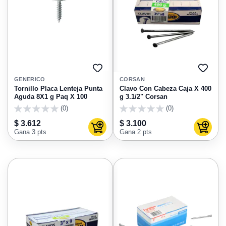
AGREGAR
AGRE
A
A
GENERICO
CORSAN
FAVORITOS
FAVO
Tornillo Placa Lenteja Punta
Clavo Con Cabeza Caja X 400
Aguda 8X1 g Paq X 100
g 3.1/2" Corsan
(0)
(0)
0
0
$ 3.612
$ 3.100
Agregar al carrito
Agregar
Gana 3 pts
Gana 2 pts