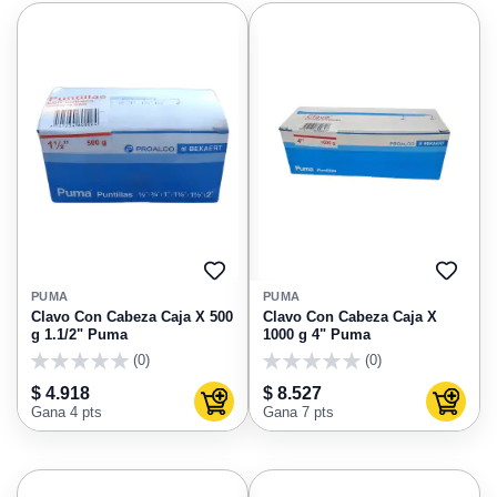
AGREGAR
AGRE
A
A
PUMA
PUMA
FAVORITOS
FAVO
Clavo Con Cabeza Caja X 500
Clavo Con Cabeza Caja X
g 1.1/2" Puma
1000 g 4" Puma
(0)
(0)
0
0
$ 4.918
$ 8.527
Agregar al carrito
Agregar
Gana 4 pts
Gana 7 pts