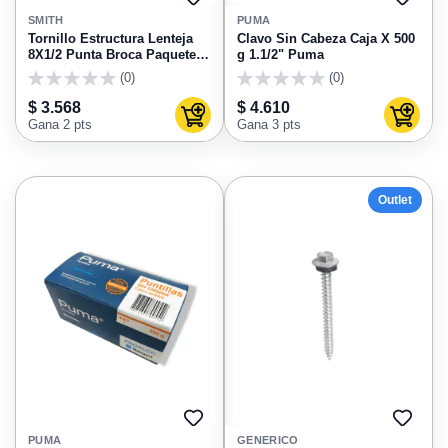
AGREGAR
AGRE
A
A
SMITH
PUMA
FAVORITOS
FAVO
Tornillo Estructura Lenteja
Clavo Sin Cabeza Caja X 500
8X1/2 Punta Broca Paquete
g 1.1/2" Puma
X100g
(0)
(0)
0
0
$ 3.568
$ 4.610
Agregar al carrito
Agregar
Gana 2 pts
Gana 3 pts
Outlet
AGREGAR
AGRE
A
A
PUMA
GENERICO