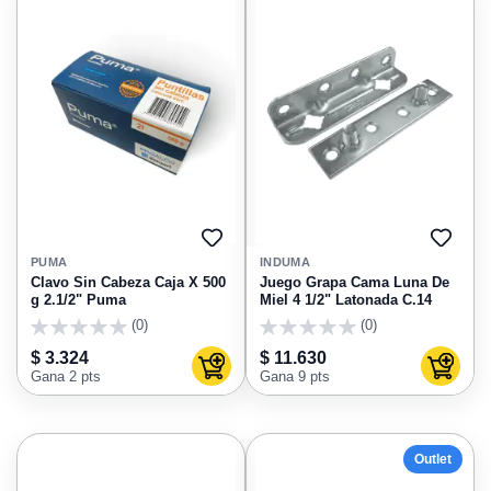
AGREGAR
AGRE
A
A
PUMA
INDUMA
FAVORITOS
FAVO
Clavo Sin Cabeza Caja X 500
Juego Grapa Cama Luna De
g 2.1/2" Puma
Miel 4 1/2" Latonada C.14
(0)
(0)
0
0
$ 3.324
$ 11.630
Agregar al carrito
Agregar
Gana 2 pts
Gana 9 pts
Outlet