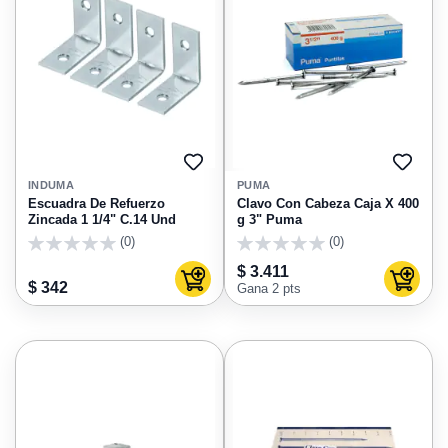
AGREGAR
AGRE
A
A
INDUMA
PUMA
FAVORITOS
FAVO
Escuadra De Refuerzo
Clavo Con Cabeza Caja X 400
Zincada 1 1/4" C.14 Und
g 3" Puma
(0)
(0)
0
0
$ 3.411
Agregar al carrito
Agregar
$ 342
Gana 2 pts