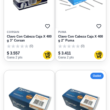
AGREGAR
AGRE
A
A
CORSAN
PUMA
FAVORITOS
FAVO
Clavo Con Cabeza Caja X 400
Clavo Con Cabeza Caja X 400
g 3" Corsan
g 2" Puma
(0)
(0)
0
0
$ 3.557
$ 3.411
Agregar al carrito
Agregar
Gana 2 pts
Gana 2 pts
Outlet