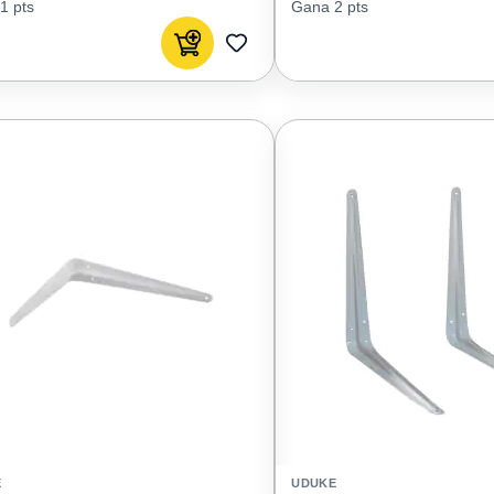
1 pts
Gana 2 pts
Agregar al carrito
AGREGAR
A
FAVORITOS
E
UDUKE