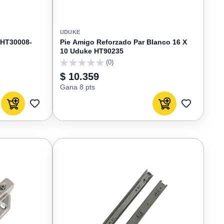
UDUKE
 HT30008-
Pie Amigo Reforzado Par Blanco 16 X
10 Uduke HT90235
(0)
0
$ 10.359
Gana 8 pts
Agregar al carrito
Agregar al carrito
AGREGAR
AGREGAR
A
A
FAVORITOS
FAVORIT