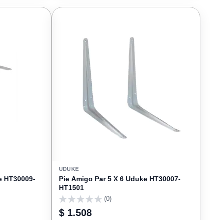
FAVORITOS
FAVORIT
UDUKE
e HT30009-
Pie Amigo Par 5 X 6 Uduke HT30007-
HT1501
(0)
0
$ 1.508