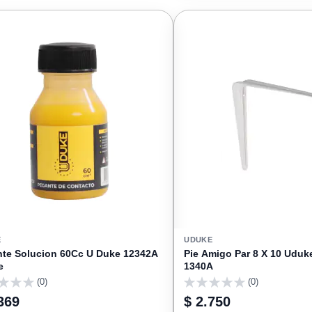
FAVORITOS
E
UDUKE
te Solucion 60Cc U Duke 12342A
Pie Amigo Par 8 X 10 Uduk
e
1340A
(0)
(0)
0
369
$ 2.750