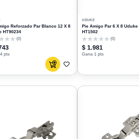
E
UDUKE
migo Reforzado Par Blanco 12 X 8
Pie Amigo Par 6 X 8 Uduke
e HT90234
HT1502
(0)
(0)
0
743
$ 1.981
4 pts
Gana 1 pts
Agregar al carrito
AGREGAR
A
FAVORITOS