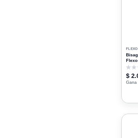
Outlet
Capacidad De Carga
Material De Rueda
Configuración
FLEX
Compatibilidad
Bisagra 
Flex
Fuerza Nominal
0
$ 2.
Base / Tecnología
Gana 
Mecanismo
Diámetro De Rueda (mm)
Color / Acabado
Acabado / Color