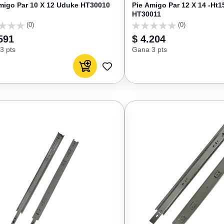
migo Par 10 X 12 Uduke HT30010
Pie Amigo Par 12 X 14 -Ht
HT30011
(0)
(0)
0
591
$ 4.204
3 pts
Gana 3 pts
Agregar al carrito
AGREGAR
A
FAVORITOS