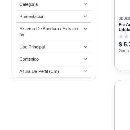
Categoria
Presentación
UDUK
Pie A
Sistema De Apertura / Extracci
Uduk
Ón
0
$ 5.
Uso Principal
Gana 
Contenido
Altura De Perfil (cm)
Cierre / Apertura
Nivel De Carga
Tipo De Extensión
Distancia Entre Centros (mm)