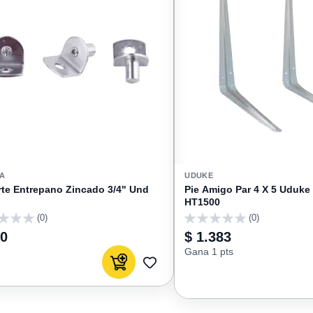
A
UDUKE
te Entrepano Zincado 3/4" Und
Pie Amigo Par 4 X 5 Uduke
HT1500
(0)
(0)
0
40
$ 1.383
Gana 1 pts
Agregar al carrito
AGREGAR
A