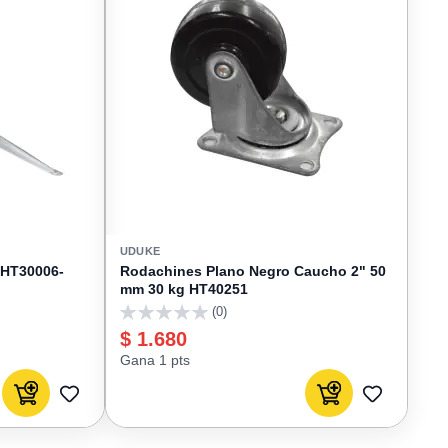
UDUKE
 HT30006-
Rodachines Plano Negro Caucho 2" 50
mm 30 kg HT40251
(0)
0
$ 1.680
Gana 1 pts
Agregar al carrito
Agregar al carrito
AGREGAR
AGREGAR
A
A