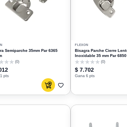
ON
FLEXON
Semiparche 35mm Par 6365
Bisagra Parche Cierre Len
on
Inoxidable 35 mm Par 6850
(0)
(0)
0
012
$ 7.702
1 pts
Gana 6 pts
Agregar al carrito
AGREGAR
A
FAVORITOS