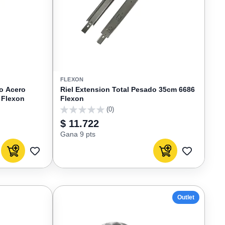
FLEXON
to Acero
Riel Extension Total Pesado 35cm 6686
 Flexon
Flexon
(0)
0
$ 11.722
Gana 9 pts
Agregar al carrito
Agregar al carrito
AGREGAR
AGREGAR
A
A
FAVORITOS
FAVORIT
Outlet