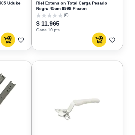
1505 Uduke
Riel Extension Total Carga Pesado
Negro 45cm 6998 Flexon
(0)
0
$ 11.965
Gana 10 pts
Agregar al carrito
Agregar al carrito
AGREGAR
AGREGAR
A
A
FAVORITOS
FAVORIT