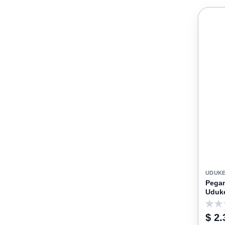
UDUK
Pegan
Uduk
0
$ 2.