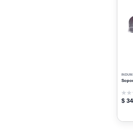
Diámetro De Cazoleta (mm)
Montaje
Tipo De Cierre
Sistema De Trabajo
Sistema De Puerta
INDUM
Sopor
0
$ 3