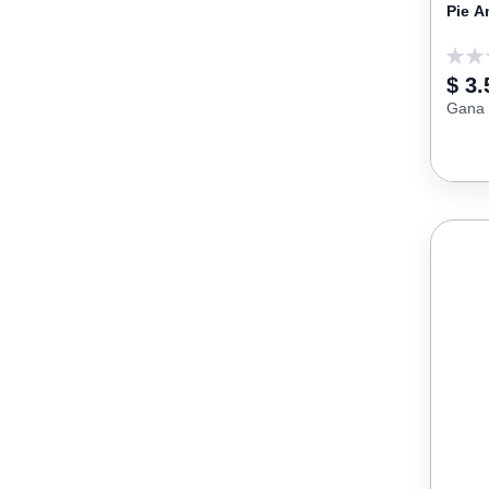
Pie A
0
$ 3.
Gana 