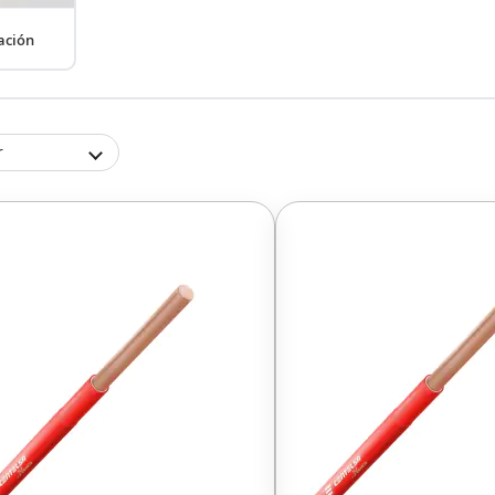
ación
r