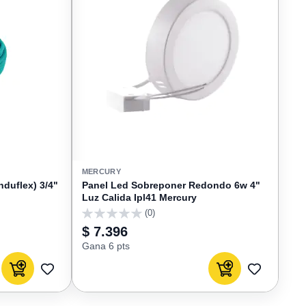
MERCURY
nduflex) 3/4"
Panel Led Sobreponer Redondo 6w 4"
Luz Calida Ipl41 Mercury
(0)
0
$ 7.396
Gana 6 pts
Agregar al carrito
Agregar al carrito
AGREGAR
AGREGAR
A
A