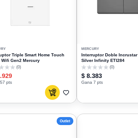
URY
MERCURY
ruptor Triple Smart Home Touch
Interruptor Doble Incrust
 Wifi Gen2 Mercury
Silver Infinity ETI284
(0)
(0)
0
.929
$ 8.383
57 pts
Gana 7 pts
Agregar al carrito
AGREGAR
A
FAVORITOS
Outlet