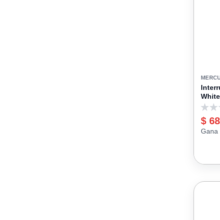
MERC
Inter
White
0
$ 68
Gana 