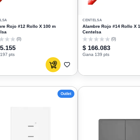
LSA
CENTELSA
re Rojo #12 Rollo X 100 m
Alambre Rojo #14 Rollo X 
lsa
Centelsa
(0)
(0)
0
35.155
$ 166.083
197 pts
Gana 139 pts
Agregar al carrito
AGREGAR
A
FAVORITOS
Outlet