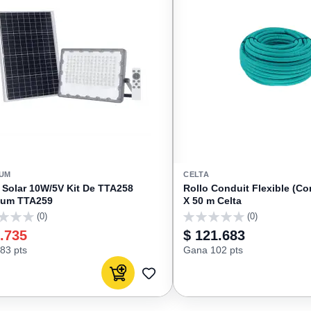
IUM
CELTA
 Solar 10W/5V Kit De TTA258
Rollo Conduit Flexible (Co
ium TTA259
X 50 m Celta
(0)
(0)
0
.735
$ 121.683
83 pts
Gana 102 pts
Agregar al carrito
AGREGAR
A