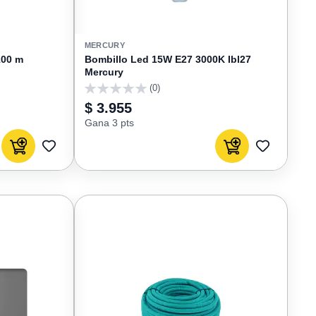
MERCURY
100 m
Bombillo Led 15W E27 3000K Ibl27
Mercury
(0)
0
$ 3.955
Gana 3 pts
Agregar al carrito
Agregar al carrito
AGREGAR
AGREGAR
A
A
FAVORITOS
FAVORIT