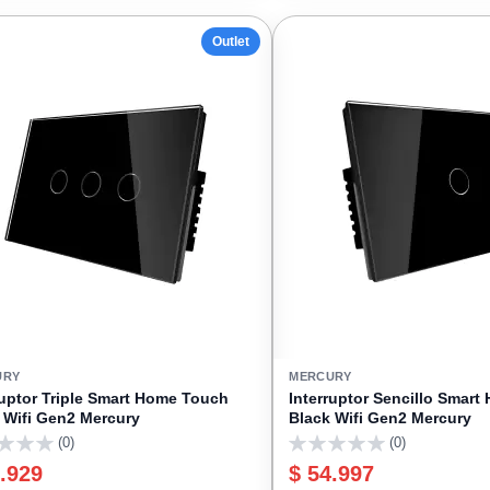
FAVORITOS
Outlet
URY
MERCURY
ruptor Triple Smart Home Touch
Interruptor Sencillo Smar
 Wifi Gen2 Mercury
Black Wifi Gen2 Mercury
(0)
(0)
0
.929
$ 54.997