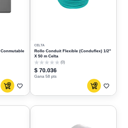
CELTA
ar Conmutable
Rollo Conduit Flexible (Conduflex) 1/2"
X 50 m Celta
(0)
0
$ 70.036
Gana 58 pts
Agregar al carrito
Agregar al carrito
AGREGAR
AGREGAR
A
A
FAVORITOS
FAVORIT