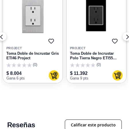
GAR
AGREGAR
AGRE
A
A
PROJECT
PROJECT
RITOS
FAVORITOS
FAVOR
Toma Doble de Incrustar Gris
Toma Doble de Incrustar
ETI46 Project
Polo Tierra Negro ETI55
Project
(0)
(0)
0
0
$ 8.004
$ 11.392
ar al carrito
Agregar al carrito
Agrega
Gana 6 pts
Gana 9 pts
Reseñas
Calificar este producto