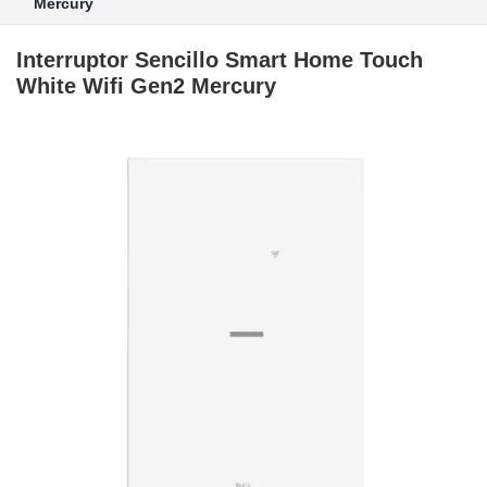
Mercury
Interruptor Sencillo Smart Home Touch
White Wifi Gen2 Mercury
Skip
to
the
end
of
the
images
gallery