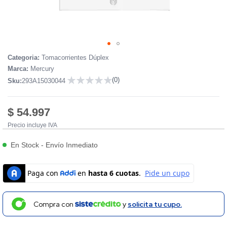
Skip
Categoria:
Tomacorrientes Dúplex
to
Marca:
Mercury
the
(0)
Sku:
293A15030044
beginning
0
of
the
$ 54.997
images
Precio incluye IVA
gallery
En Stock
-
Envío Inmediato
Compra con
y
solicita tu cupo.