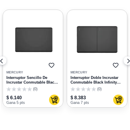
GAR
AGREGAR
AGRE
A
A
MERCURY
MERCURY
RITOS
FAVORITOS
FAVOR
Interruptor Sencillo De
Interruptor Doble Incrustar
Incrustar Conmutable Black
Conmutable Black Infinity
Infinity ETI265
ETI266
(0)
(0)
0
0
$ 6.140
$ 8.383
ar al carrito
Agregar al carrito
Agrega
Gana 5 pts
Gana 7 pts