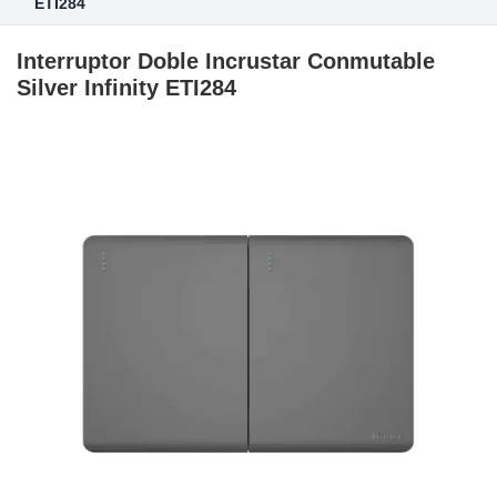
ETI284
Interruptor Doble Incrustar Conmutable
Silver Infinity ETI284
Skip
to
the
end
of
the
images
gallery