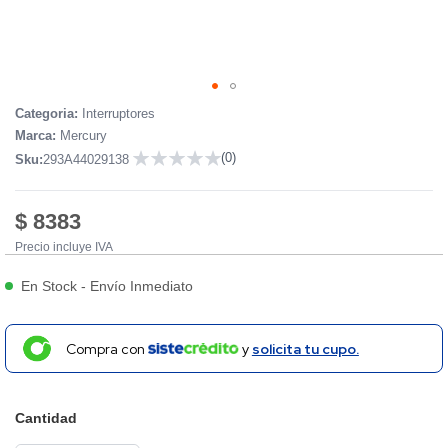
Skip
Categoria:
Interruptores
to
Marca:
Mercury
the
(0)
Sku:
293A44029138
beginning
0
of
the
$ 8383
images
Precio incluye IVA
gallery
En Stock
-
Envío Inmediato
Compra con
y
solicita tu cupo.
Cantidad