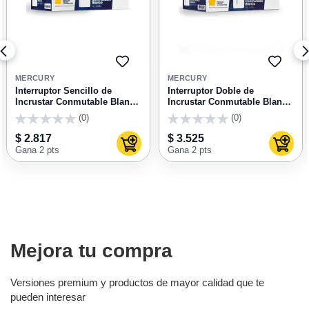
GAR
AGREGAR
AGRE
A
A
MERCURY
MERCURY
RITOS
FAVORITOS
FAVOR
Interruptor Sencillo de
Interruptor Doble de
Incrustar Conmutable Blanco
Incrustar Conmutable Blanco
ETI08 Mercury
ETI09 Mercury
(0)
(0)
0
0
$ 2.817
$ 3.525
ar al carrito
Agregar al carrito
Agrega
Gana 2 pts
Gana 2 pts
Mejora tu compra
Versiones premium y productos de mayor calidad que te
pueden interesar