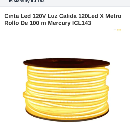
m Mercury ICL143
Cinta Led 120V Luz Calida 120Led X Metro
Rollo De 100 m Mercury ICL143
Skip
to
the
end
of
the
images
gallery