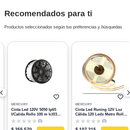
Recomendados para ti
Productos seleccionados según tus preferencias y búsquedas
GAR
AGREGAR
AGRE
A
A
MERCURY
MERCURY
RITOS
FAVORITOS
FAVOR
Cinta Led 120V 5050 Ip65
Cinta Led Runing 12V Luz
l/Calida Rollo 100 m Icl03
Cálida 120 Ledx Metro Rollo
Mercury
X 10 m Mercury ICL183
(0)
(0)
0
0
$ 355.570
$ 107.215