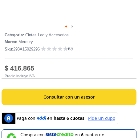
Skip
Categoria:
Cintas Led y Accesorios
to
Marca:
Mercury
the
(0)
Sku:
293A15029296
beginning
0
of
the
$ 416.865
images
Precio incluye IVA
gallery
Consultar con un asesor
Compra con
en
6
cuotas de