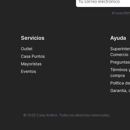
Al suscrib
Servicios
Ayuda
Outlet
Superinten
Comercio
Casa Puntos
Preguntas
Mayoristas
Términos 
Eventos
compra
Política d
Garantía,
© 2025 Casa Andina. Todos los derechos reservados.