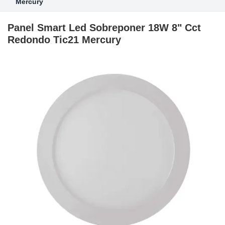
Mercury
Panel Smart Led Sobreponer 18W 8" Cct
Redondo Tic21 Mercury
Skip
to
the
end
of
the
images
gallery