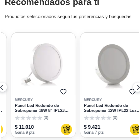
Recomendados para ti
Productos seleccionados según tus preferencias y búsquedas
GAR
AGREGAR
AGRE
A
A
MERCURY
MERCURY
RITOS
FAVORITOS
FAVOR
Panel Led Redondo de
Panel Led Redondo de
Sobreponer 18W 8" IPL23
Sobreponer 12W IPL22 Luz
Luz Blanca Mercury
Blanca Mercury
(0)
(0)
0
0
$ 11.010
$ 9.421
ar al carrito
Agregar al carrito
Agrega
Gana 9 pts
Gana 7 pts