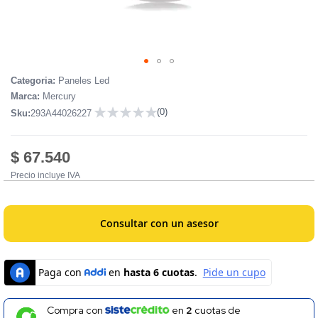
Skip
Categoria:
Paneles Led
to
Marca:
Mercury
the
(0)
Sku:
293A44026227
beginning
0
of
the
$ 67.540
images
Precio incluye IVA
gallery
Consultar con un asesor
Compra con
en
2
cuotas de