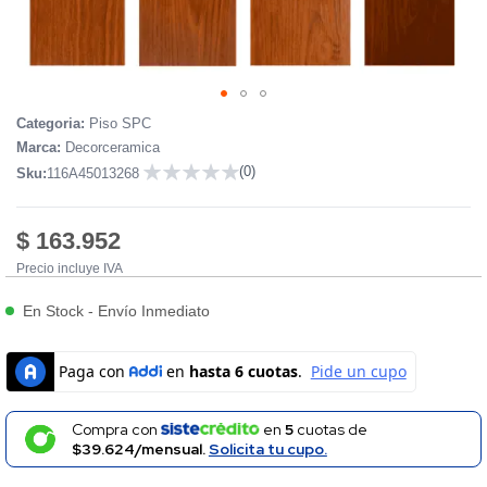
Skip
Categoria:
Piso SPC
to
Marca:
Decorceramica
the
(0)
Sku:
116A45013268
beginning
0
of
the
$ 163.952
images
Precio incluye IVA
gallery
En Stock
-
Envío Inmediato
Compra con
en
5
cuotas de
$39.624/mensual.
Solicita tu cupo.