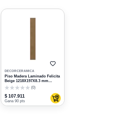
AGREGAR
A
DECORCERAMICA
FAVORITOS
Piso Madera Laminado Felicita
Beige 1218X197X8.3 mm
Cajax2.4 KM04BE245
(0)
0
$ 107.911
Agregar al carrito
Gana 90 pts