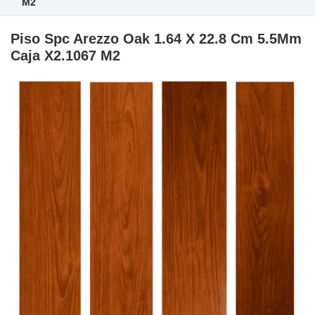
M2
Piso Spc Arezzo Oak 1.64 X 22.8 Cm 5.5Mm
Caja X2.1067 M2
Skip
to
the
end
of
the
images
gallery