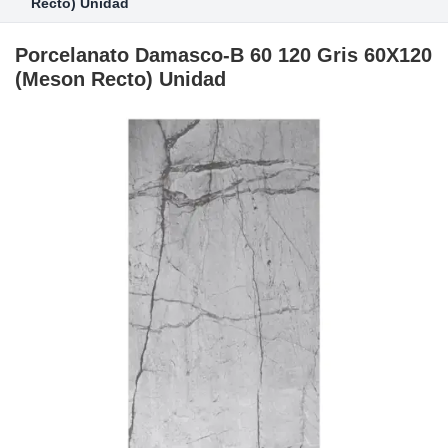
Recto) Unidad
Porcelanato Damasco-B 60 120 Gris 60X120
(Meson Recto) Unidad
Skip
to
the
end
of
the
images
gallery