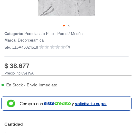
Skip
Categoria:
Porcelanato Piso - Pared / Mesón
to
Marca:
Decorceramica
the
(0)
Sku:
116A45024518
beginning
0
of
the
$ 38.677
images
Precio incluye IVA
gallery
En Stock
-
Envío Inmediato
Compra con
y
solicita tu cupo.
Cantidad