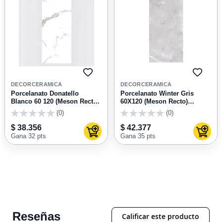
AGREGAR
AGRE
A
A
DECORCERAMICA
DECORCERAMICA
FAVORITOS
FAVOR
Porcelanato Donatello
Porcelanato Winter Gris
Blanco 60 120 (Meson Recto)
60X120 (Meson Recto)
Unidad
Unidad
(0)
(0)
0
0
$ 38.356
$ 42.377
Agregar al carrito
Agrega
Gana 32 pts
Gana 35 pts
Reseñas
Calificar este producto