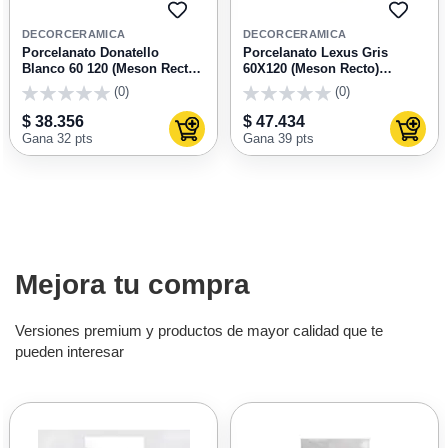
AGREGAR
AGRE
A
A
DECORCERAMICA
DECORCERAMICA
FAVORITOS
FAVOR
Porcelanato Donatello
Porcelanato Lexus Gris
Blanco 60 120 (Meson Recto)
60X120 (Meson Recto)
Unidad
Unidad
(0)
(0)
0
0
$ 38.356
$ 47.434
Agregar al carrito
Agrega
Gana 32 pts
Gana 39 pts
Mejora tu compra
Versiones premium y productos de mayor calidad que te
pueden interesar