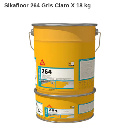
Sikafloor 264 Gris Claro X 18 kg
Skip
to
the
end
of
the
images
gallery