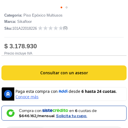
Skip
Categoria:
Piso Epóxico Multiusos
to
Marca:
Sikafloor
the
(0)
Sku:
101A22018226
beginning
0
of
the
$ 3.178.930
images
Precio incluye IVA
gallery
Consultar con un asesor
Compra con
en
6
cuotas de
$646.162/mensual.
Solicita tu cupo.