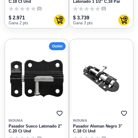
C.18 Ct Und
Latonado 1 1/2" C.18 Par
(0)
(0)
0
0
$ 2.971
$ 3.739
Agregar al carrito
Agregar
Gana 2 pts
Gana 3 pts
Outlet
AGREGAR
AGRE
A
A
INDUMA
INDUMA
FAVORITOS
FAVO
Pasador Sueco Latonado 2"
Pasador Aleman Negro 3"
C.20 Ct Und
C.18 Ct Und