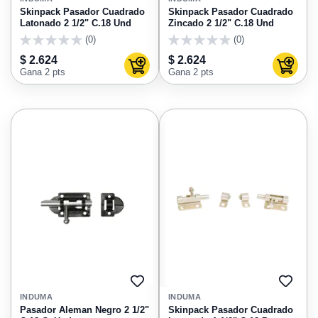
FAVORITOS
FAVO
Skinpack Pasador Cuadrado
Skinpack Pasador Cuadrado
Latonado 2 1/2" C.18 Und
Zincado 2 1/2" C.18 Und
(0)
(0)
0
0
$ 2.624
$ 2.624
Agregar al carrito
Agregar
Gana 2 pts
Gana 2 pts
AGREGAR
AGRE
A
A
INDUMA
INDUMA
FAVORITOS
FAVO
Pasador Aleman Negro 2 1/2"
Skinpack Pasador Cuadrado