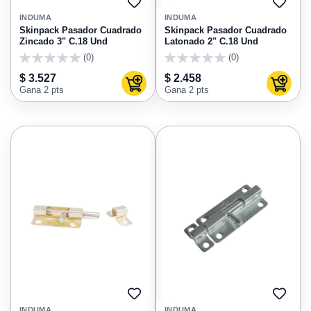
AGREGAR
AGRE
A
A
INDUMA
INDUMA
FAVORITOS
FAVO
Skinpack Pasador Cuadrado
Skinpack Pasador Cuadrado
Zincado 3" C.18 Und
Latonado 2" C.18 Und
(0)
(0)
0
0
$ 3.527
$ 2.458
Agregar al carrito
Agregar
Gana 2 pts
Gana 2 pts
AGREGAR
AGRE
A
A
INDUMA
INDUMA