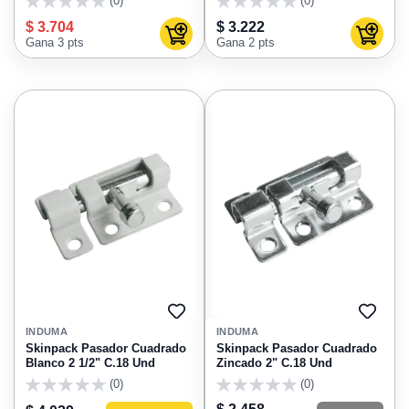
(0)
(0)
0
0
$ 3.704
$ 3.222
Agregar al carrito
Agregar
Gana 3 pts
Gana 2 pts
AGREGAR
AGRE
A
A
INDUMA
INDUMA
FAVORITOS
FAVO
Skinpack Pasador Cuadrado
Skinpack Pasador Cuadrado
Blanco 2 1/2" C.18 Und
Zincado 2" C.18 Und
(0)
(0)
0
0