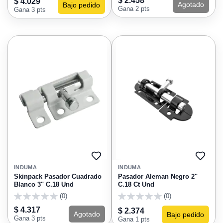
$ 2.458
$ 4.029
Agotado
Bajo pedido
Gana 2 pts
Gana 3 pts
AGREGAR
AGRE
A
A
INDUMA
INDUMA
FAVORITOS
FAVO
Skinpack Pasador Cuadrado
Pasador Aleman Negro 2"
Blanco 3" C.18 Und
C.18 Ct Und
(0)
(0)
0
0
$ 4.317
$ 2.374
Agotado
Bajo pedido
Gana 3 pts
Gana 1 pts