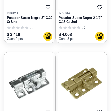
AGREGAR
AGRE
A
A
INDUMA
INDUMA
FAVORITOS
FAVO
Pasador Sueco Negro 2" C.20
Pasador Sueco Negro 2 1/2"
Ct Und
C.18 Ct Und
(0)
(0)
0
0
$ 3.419
$ 4.008
Agregar al carrito
Agregar
Gana 2 pts
Gana 3 pts