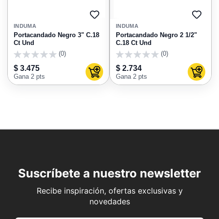
AGREGAR
AGRE
A
A
INDUMA
INDUMA
FAVORITOS
FAVO
Portacandado Negro 3" C.18
Portacandado Negro 2 1/2"
Ct Und
C.18 Ct Und
(0)
(0)
0
0
$ 3.475
$ 2.734
Agregar al carrito
Agregar
Gana 2 pts
Gana 2 pts
Suscríbete a nuestro newsletter
Recibe inspiración, ofertas exclusivas y
novedades