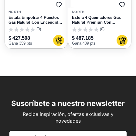
AGREGAR
AGRE
A
A
NORTH
NORTH
FAVORITOS
FAVO
Estufa Empotrar 4 Puestos
Estufa 4 Quemadores Gas
Gas Natural Con Encendido
Natural Premiun Con
9002 North
Encendido 9003 North
(0)
(0)
0
0
$ 427.508
$ 487.185
Agregar al carrito
Agregar
Gana 359 pts
Gana 409 pts
Suscríbete a nuestro newsletter
Recibe inspiración, ofertas exclusivas y
novedades