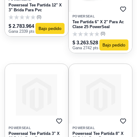
FAVORITOS
Powerseal Tee Partida 12" X
3" Brida Para Pvc
AGRE
A
POWERSEAL
(0)
FAVO
0
Tee Partida 6" X 2" Para Ac
$ 2.783.964
Clase 25 PowerSeal
Bajo pedido
Gana 2339 pts
(0)
0
$ 3.263.528
Bajo pedido
Gana 2742 pts
AGREGAR
AGRE
A
A
POWERSEAL
POWERSEAL
FAVORITOS
FAVO
Powerseal Tee Partida 3" X
Powerseal Tee Partida 8" X