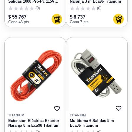
Salidas 1000 Pro-Pc 115V
Naranja 3 m Eca96 Titanium
Mercury ECA133
(0)
(0)
0
0
$ 55.767
$ 8.737
Agregar al carrito
Agregar
Gana 46 pts
Gana 7 pts
AGREGAR
AGRE
A
A
TITANIUM
TITANIUM
FAVORITOS
FAVO
Extensión Eléctrica Exterior
Multitoma 6 Salidas 5 m
Naranja 8 m Eca98 Titanium
Eca36 Titanium