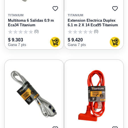
AGREGAR
AGRE
A
A
TITANIUM
TITANIUM
FAVORITOS
FAVO
Multitoma 6 Salidas 0.9 m
Extension Electrica Duplex
Eca34 Titanium
6.1 m 2 X 14 Eca95 Titanium
(0)
(0)
0
0
$ 9.303
$ 9.420
Agregar al carrito
Agregar
Gana 7 pts
Gana 7 pts