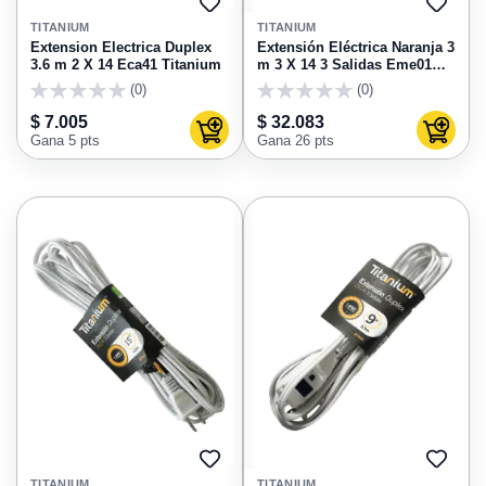
AGREGAR
AGRE
A
A
TITANIUM
TITANIUM
FAVORITOS
FAVO
Extension Electrica Duplex
Extensión Eléctrica Naranja 3
3.6 m 2 X 14 Eca41 Titanium
m 3 X 14 3 Salidas Eme01
Titanium
(0)
(0)
0
0
$ 7.005
$ 32.083
Agregar al carrito
Agregar
Gana 5 pts
Gana 26 pts
AGREGAR
AGRE
A
A
TITANIUM
TITANIUM