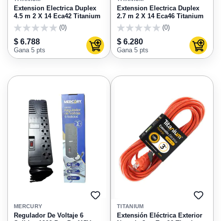
FAVORITOS
FAVO
Extension Electrica Duplex
Extension Electrica Duplex
4.5 m 2 X 14 Eca42 Titanium
2.7 m 2 X 14 Eca46 Titanium
(0)
(0)
0
0
$ 6.788
$ 6.280
Agregar al carrito
Agregar
Gana 5 pts
Gana 5 pts
AGREGAR
AGRE
A
A
MERCURY
TITANIUM
FAVORITOS
FAVO
Regulador De Voltaje 6
Extensión Eléctrica Exterior