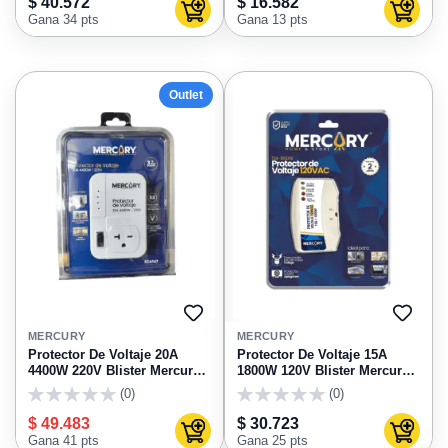
$ 40.572
$ 16.582
Agregar al carrito
Agregar
Gana 34 pts
Gana 13 pts
Outlet
AGREGAR
AGRE
A
A
MERCURY
MERCURY
FAVORITOS
FAVO
Protector De Voltaje 20A
Protector De Voltaje 15A
4400W 220V Blister Mercury
1800W 120V Blister Mercury
ECA147
ECA110
(0)
(0)
0
0
$ 49.483
$ 30.723
Agregar al carrito
Agregar
Gana 41 pts
Gana 25 pts