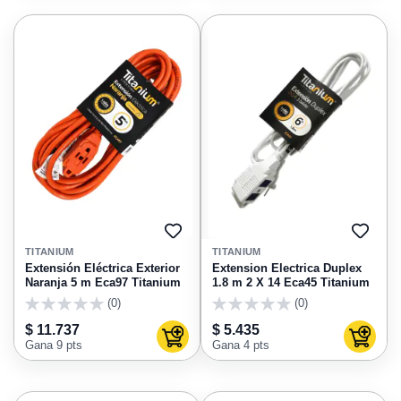
AGREGAR
AGRE
A
A
TITANIUM
TITANIUM
FAVORITOS
FAVO
Extensión Eléctrica Exterior
Extension Electrica Duplex
Naranja 5 m Eca97 Titanium
1.8 m 2 X 14 Eca45 Titanium
(0)
(0)
0
0
$ 11.737
$ 5.435
Agregar al carrito
Agregar
Gana 9 pts
Gana 4 pts