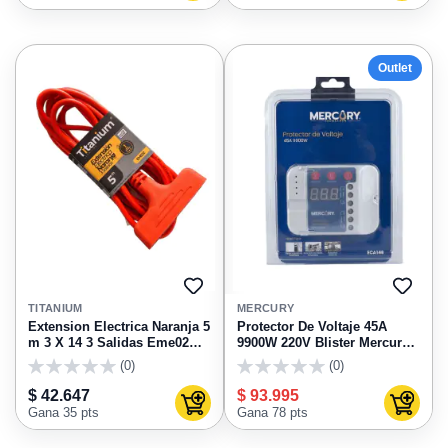
Outlet
AGREGAR
AGRE
A
A
TITANIUM
MERCURY
FAVORITOS
FAVO
Extension Electrica Naranja 5
Protector De Voltaje 45A
m 3 X 14 3 Salidas Eme02
9900W 220V Blister Mercury
Titanium
ECA148
(0)
(0)
0
0
$ 42.647
$ 93.995
Agregar al carrito
Agregar
Gana 35 pts
Gana 78 pts