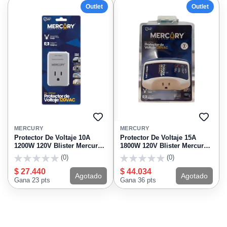
Outlet
Outlet
AGREGAR
AGRE
A
A
MERCURY
MERCURY
FAVORITOS
FAVO
Protector De Voltaje 10A
Protector De Voltaje 15A
1200W 120V Blister Mercury
1800W 120V Blister Mercury
ECA112
ECA146
(0)
(0)
0
0
$ 27.440
$ 44.034
Agotado
Agotado
Gana 23 pts
Gana 36 pts