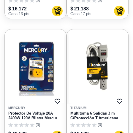
(0)
(0)
0
0
$ 16.172
$ 21.188
Agregar al carrito
Agregar
Gana 13 pts
Gana 17 pts
AGREGAR
AGRE
A
A
MERCURY
TITANIUM
FAVORITOS
FAVO
Protector De Voltaje 20A
Multitoma 6 Salidas 3 m
2400W 120V Blister Mercury
C/Protección T.Americana
ECA111
Eca35 Titanium
(0)
(0)
0
0