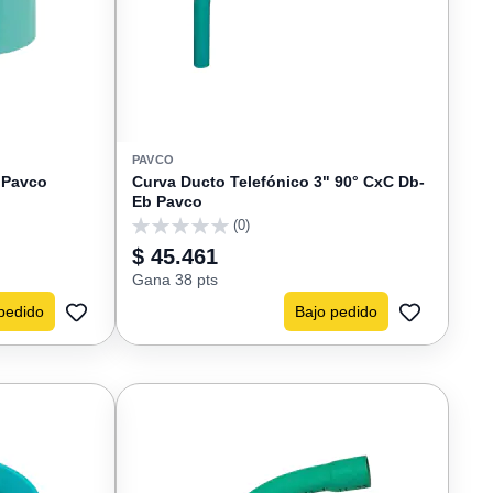
PAVCO
 Pavco
Curva Ducto Telefónico 3" 90° CxC Db-
Eb Pavco
(0)
0
$ 45.461
Gana 38 pts
pedido
Bajo pedido
AGREGAR
AGREGAR
A
A
FAVORITOS
FAVORIT