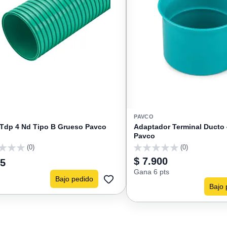
PAVCO
 Tdp 4 Nd Tipo B Grueso Pavco
Adaptador Terminal Ducto
Pavco
(0)
(0)
0
$ 7.900
45
Gana 6 pts
Bajo pedido
Bajo 
AGREGAR
A
FAVORITOS