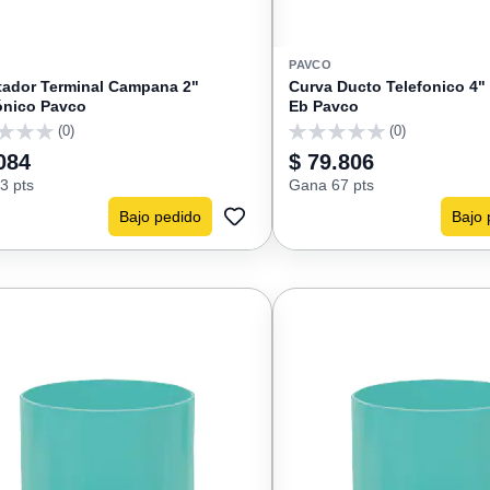
PAVCO
ador Terminal Campana 2"
Curva Ducto Telefonico 4"
ónico Pavco
Eb Pavco
(0)
(0)
0
084
$ 79.806
3 pts
Gana 67 pts
Bajo pedido
Bajo 
AGREGAR
A
FAVORITOS