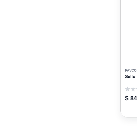
PAVCO
Sello
0
$ 8