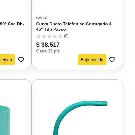
PAVCO
 90° Cxe Db-
Curva Ducto Telefonico Corrugado 4"
45° Tdp Pavco
(0)
0
$ 38.517
Gana 32 pts
pedido
Bajo pedido
AGREGAR
AGREGAR
A
A
FAVORITOS
FAVORIT