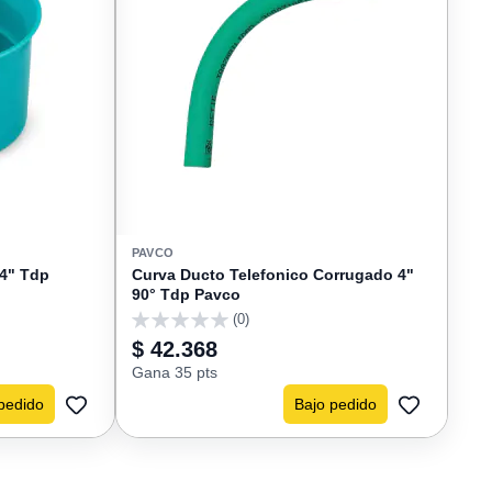
PAVCO
 4" Tdp
Curva Ducto Telefonico Corrugado 4"
90° Tdp Pavco
(0)
0
$ 42.368
Gana 35 pts
pedido
Bajo pedido
AGREGAR
AGREGAR
A
A