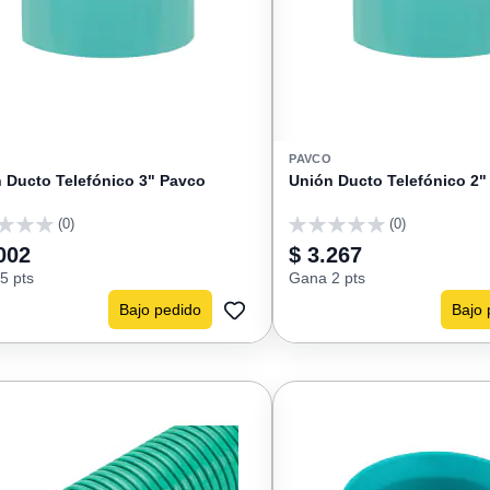
PAVCO
 Ducto Telefónico 3" Pavco
Unión Ducto Telefónico 2"
(0)
(0)
0
002
$ 3.267
5 pts
Gana 2 pts
Bajo pedido
Bajo 
AGREGAR
A
FAVORITOS