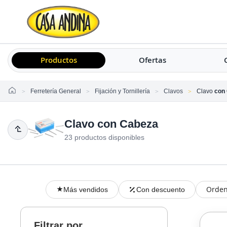
Productos
Ofertas
Home
Ferretería General
Fijación y Tornillería
Clavos
Clavo
con 
Clavo con Cabeza
23 productos disponibles
Orden
Más vendidos
Con descuento
Filtrar por