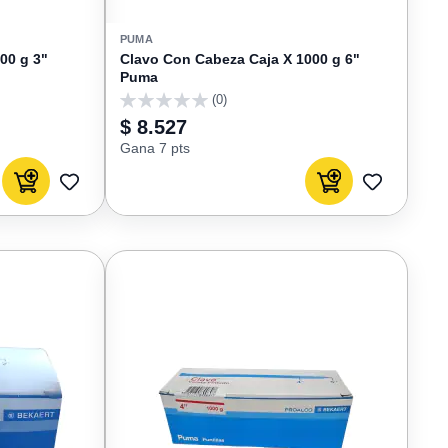
PUMA
00 g 3"
Clavo Con Cabeza Caja X 1000 g 6"
Puma
(0)
0
$ 8.527
Gana 7 pts
Agregar al carrito
Agregar al carrito
AGREGAR
AGREGAR
A
A
FAVORITOS
FAVORIT