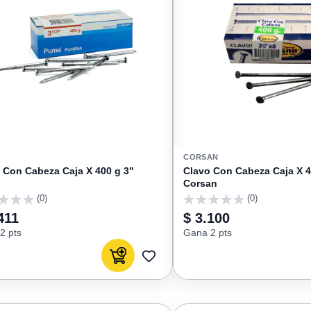
CORSAN
 Con Cabeza Caja X 400 g 3"
Clavo Con Cabeza Caja X 4
Corsan
(0)
(0)
0
411
$ 3.100
2 pts
Gana 2 pts
Agregar al carrito
AGREGAR
A