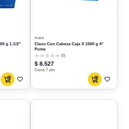
PUMA
00 g 1.1/2"
Clavo Con Cabeza Caja X 1000 g 4"
Puma
(0)
0
$ 8.527
Gana 7 pts
Agregar al carrito
Agregar al carrito
AGREGAR
AGREGAR
A
A
FAVORITOS
FAVORIT