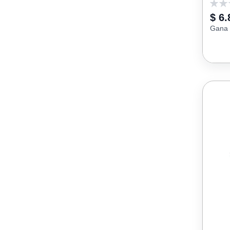
0
$ 6.
Gana 