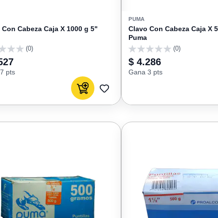
PUMA
 Con Cabeza Caja X 1000 g 5"
Clavo Con Cabeza Caja X 5
Puma
(0)
(0)
0
527
$ 4.286
7 pts
Gana 3 pts
Agregar al carrito
AGREGAR
A
FAVORITOS