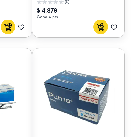
(0)
0
$ 4.879
Gana 4 pts
Agregar al carrito
Agregar al carrito
AGREGAR
AGREGAR
A
A
FAVORITOS
FAVORIT