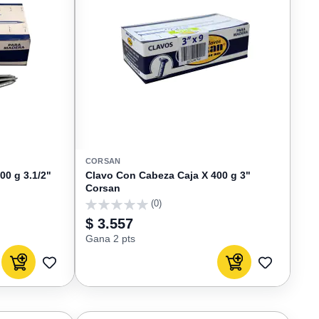
CORSAN
00 g 3.1/2"
Clavo Con Cabeza Caja X 400 g 3"
Corsan
(0)
0
$ 3.557
Gana 2 pts
Agregar al carrito
Agregar al carrito
AGREGAR
AGREGAR
A
A