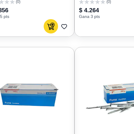
(0)
(0)
0
856
$ 4.264
5 pts
Gana 3 pts
Agregar al carrito
AGREGAR
A
FAVORITOS