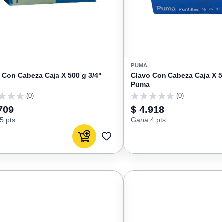
PUMA
 Con Cabeza Caja X 500 g 3/4"
Clavo Con Cabeza Caja X 5
Puma
(0)
(0)
0
709
$ 4.918
5 pts
Gana 4 pts
Agregar al carrito
AGREGAR
A
FAVORITOS