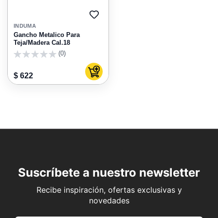
AGREGAR
A
INDUMA
FAVORITOS
Gancho Metalico Para
Teja/Madera Cal.18
(0)
0
Agregar al carrito
$ 622
Suscríbete a nuestro newsletter
Recibe inspiración, ofertas exclusivas y
novedades