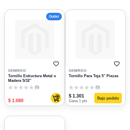
Outlet
AGREGAR
AGRE
A
A
GENERICO
GENERICO
FAVORITOS
FAVO
Tornillo Estructura Metal o
Tornillo Para Teja 5" Piezas
Madera 5/32"
(0)
(0)
0
0
$ 1.301
Bajo pedido
Agregar al carrito
$ 1.080
Gana 1 pts