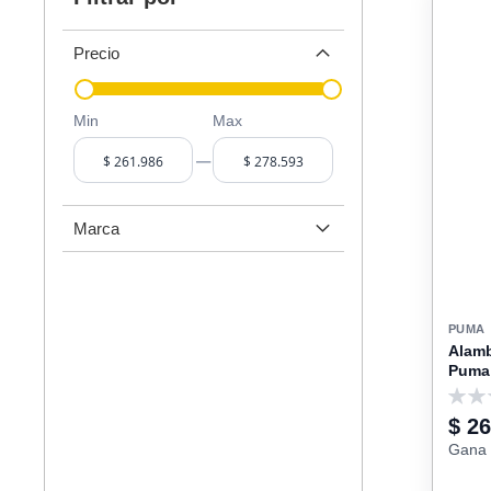
Precio
Min
Max
–
Marca
PUMA
Alamb
Puma
0
$ 2
Gana 