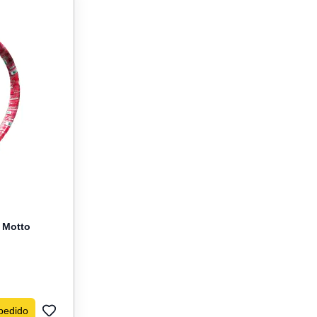
g Motto
pedido