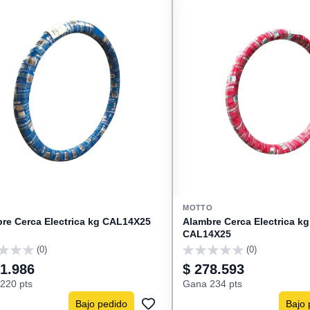
MOTTO
re Cerca Electrica kg CAL14X25
Alambre Cerca Electrica k
CAL14X25
(0)
(0)
0
61.986
$ 278.593
220 pts
Gana 234 pts
Bajo pedido
Bajo 