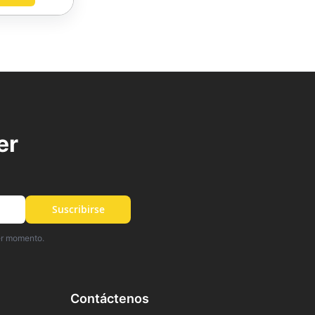
AGREGAR
A
FAVORITOS
er
Suscribirse
er momento.
Contáctenos