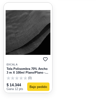
AGREGAR
A
EXCALA
FAVORITOS
Tela Polisombra 70% Ancho
3 m X 100ml Plano/Plano -
Por Metro Liineal
(0)
0
$ 14.344
Bajo pedido
Gana 12 pts