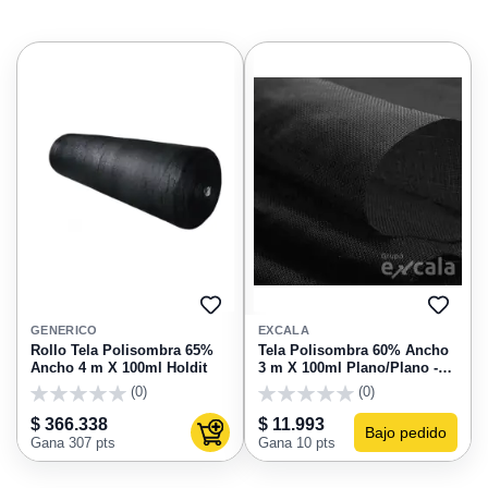
AGREGAR
AGRE
A
A
GENERICO
EXCALA
FAVORITOS
FAVO
Rollo Tela Polisombra 65%
Tela Polisombra 60% Ancho
Ancho 4 m X 100ml Holdit
3 m X 100ml Plano/Plano -
Por Metro Liineal
(0)
(0)
0
0
$ 366.338
$ 11.993
Bajo pedido
Agregar al carrito
Gana 307 pts
Gana 10 pts