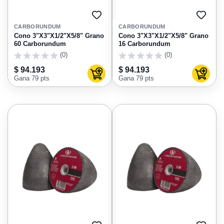
AGREGAR
AGRE
A
A
CARBORUNDUM
CARBORUNDUM
FAVORITOS
FAVO
Cono 3"X3"X1/2"X5/8" Grano
Cono 3"X3"X1/2"X5/8" Grano
60 Carborundum
16 Carborundum
(0)
(0)
0
0
$ 94.193
$ 94.193
Agregar al carrito
Agregar
Gana 79 pts
Gana 79 pts