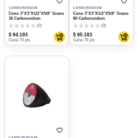
AGREGAR
AGRE
A
A
CARBORUNDUM
CARBORUNDUM
FAVORITOS
FAVO
Cono 3"X3"X1/2"X5/8" Grano
Cono 3"X3"X1/2"X5/8" Grano
36 Carborundum
80 Carborundum
(0)
(0)
0
0
$ 94.193
$ 95.183
Agregar al carrito
Agregar
Gana 79 pts
Gana 79 pts
AGREGAR
A
CARBORUNDUM