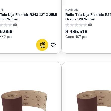
ON
NORTON
 Tela Lija Flexible R243 12" X 25Ml
Rollo Tela Lija Flexible R2
 80 Norton
Grano 120 Norton
(0)
(0)
0
26.666
$ 485.518
442 pts
Gana 407 pts
Agregar al carrito
AGREGAR
A
FAVORITOS