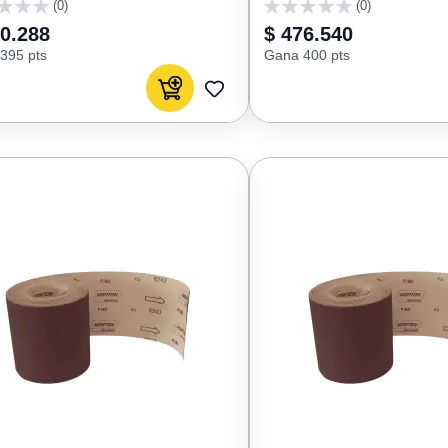
(0)
(0)
0
70.288
$ 476.540
395 pts
Gana 400 pts
Agregar al carrito
AGREGAR
A
FAVORITOS