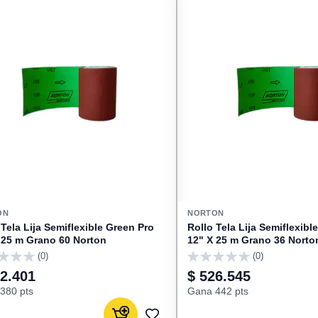
ON
NORTON
 Tela Lija Semiflexible Green Pro
Rollo Tela Lija Semiflexibl
 25 m Grano 60 Norton
12" X 25 m Grano 36 Norto
(0)
(0)
0
52.401
$ 526.545
380 pts
Gana 442 pts
Agregar al carrito