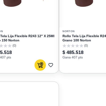
ON
NORTON
 Tela Lija Flexible R243 12" X 25Ml
Rollo Tela Lija Flexible R2
 150 Norton
Grano 100 Norton
(0)
(0)
0
85.518
$ 485.518
407 pts
Gana 407 pts
Agregar al carrito
AGREGAR
A
FAVORITOS