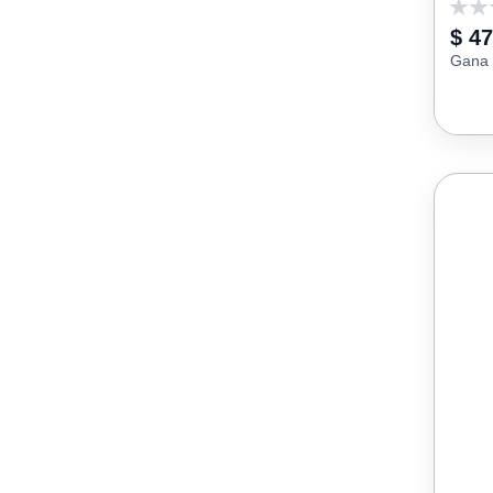
0
$ 4
Gana 