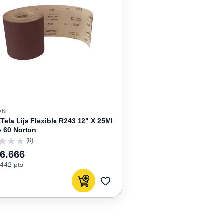
ON
 Tela Lija Flexible R243 12" X 25Ml
 60 Norton
(0)
26.666
442 pts
Agregar al carrito
AGREGAR
A