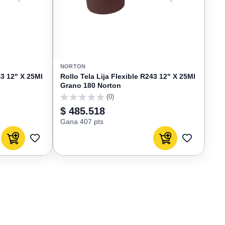
NORTON
43 12" X 25Ml
Rollo Tela Lija Flexible R243 12" X 25Ml
Grano 180 Norton
(0)
0
$ 485.518
Gana 407 pts
Agregar al carrito
Agregar al carrito
AGREGAR
AGREGAR
A
A
FAVORITOS
FAVORIT