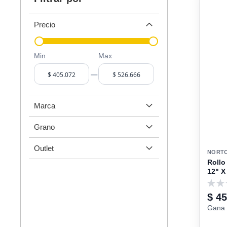
Precio
Min
Max
–
Marca
Grano
Outlet
NORT
Rollo
12" X
0
$ 4
Gana 