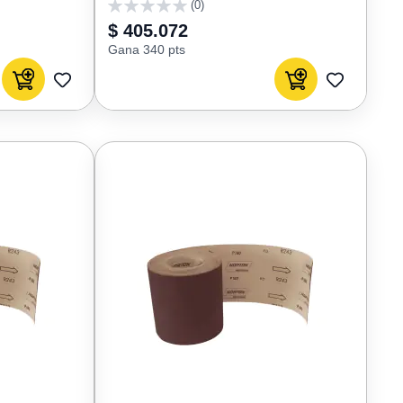
(0)
0
$ 405.072
Gana 340 pts
Agregar al carrito
Agregar al carrito
AGREGAR
AGREGAR
A
A
FAVORITOS
FAVORIT