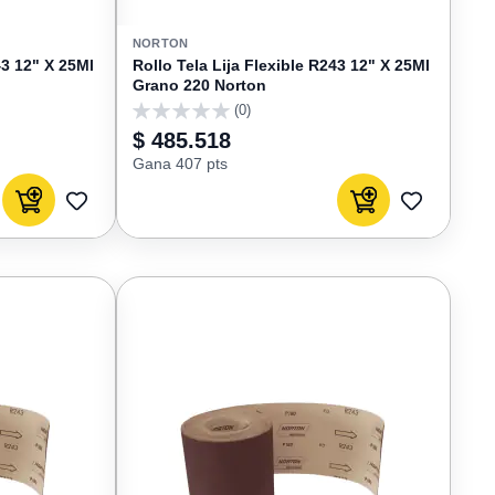
NORTON
43 12" X 25Ml
Rollo Tela Lija Flexible R243 12" X 25Ml
Grano 220 Norton
(0)
0
$ 485.518
Gana 407 pts
Agregar al carrito
Agregar al carrito
AGREGAR
AGREGAR
A
A
FAVORITOS
FAVORIT