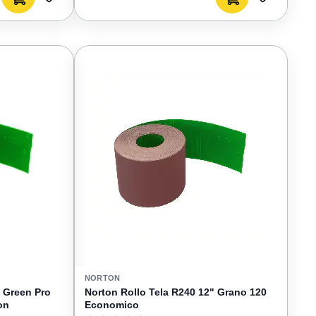
AGREGAR
AGREGAR
A
A
FAVORITOS
FAVORIT
NORTON
e Green Pro
Norton Rollo Tela R240 12" Grano 120
on
Economico