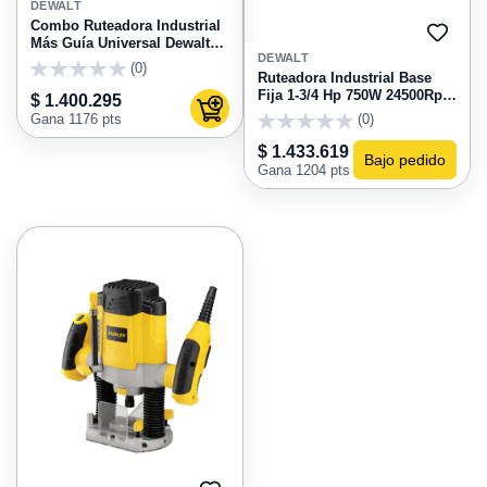
A
DEWALT
FAVORITOS
Combo Ruteadora Industrial
AGRE
Más Guía Universal Dewalt
A
DEWALT
DW616-B
(0)
FAVO
Ruteadora Industrial Base
0
Fija 1-3/4 Hp 750W 24500Rpm
$ 1.400.295
Agregar al carrito
Dewalt DW616
Gana 1176 pts
(0)
0
$ 1.433.619
Bajo pedido
Gana 1204 pts