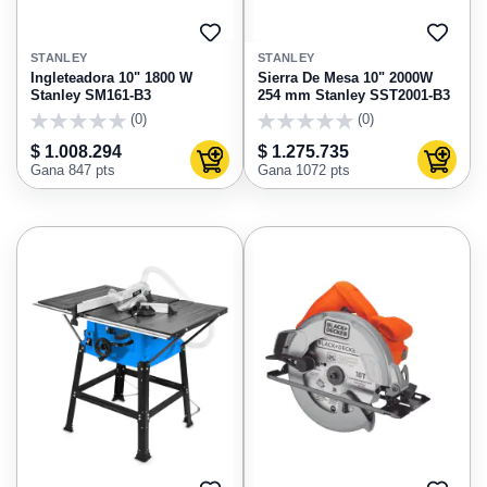
AGREGAR
AGRE
A
A
STANLEY
STANLEY
FAVORITOS
FAVO
Ingleteadora 10" 1800 W
Sierra De Mesa 10" 2000W
Stanley SM161-B3
254 mm Stanley SST2001-B3
(0)
(0)
0
0
$ 1.008.294
$ 1.275.735
Agregar al carrito
Agregar
Gana 847 pts
Gana 1072 pts