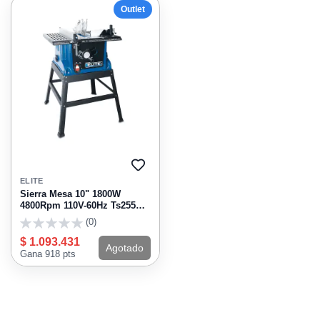
Outlet
AGREGAR
A
ELITE
FAVORITOS
Sierra Mesa 10" 1800W
4800Rpm 110V-60Hz Ts255
Elite
(0)
0
$ 1.093.431
Agotado
Gana 918 pts