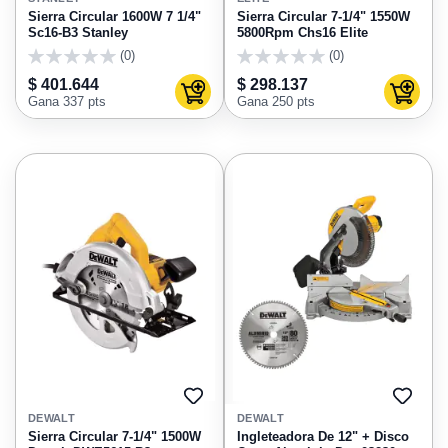
FAVORITOS
FAVO
Sierra Circular 1600W 7 1/4"
Sierra Circular 7-1/4" 1550W
Sc16-B3 Stanley
5800Rpm Chs16 Elite
(0)
(0)
0
0
$ 401.644
$ 298.137
Agregar al carrito
Agregar
Gana 337 pts
Gana 250 pts
AGREGAR
AGRE
A
A
DEWALT
DEWALT
FAVORITOS
FAVO
Sierra Circular 7-1/4" 1500W
Ingleteadora De 12" + Disco