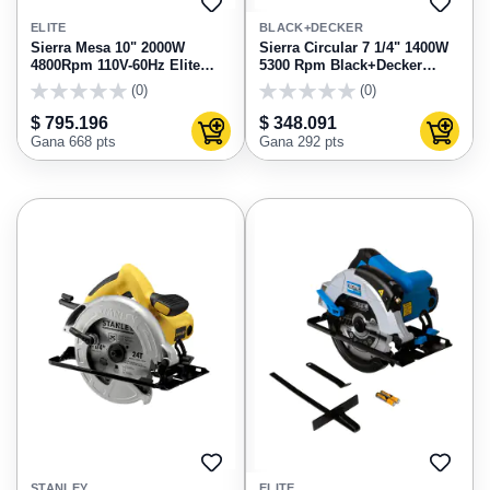
AGREGAR
AGRE
A
A
ELITE
BLACK+DECKER
FAVORITOS
FAVO
Sierra Mesa 10" 2000W
Sierra Circular 7 1/4" 1400W
4800Rpm 110V-60Hz Elite
5300 Rpm Black+Decker
TS1020
CS1004-B3
(0)
(0)
0
0
$ 795.196
$ 348.091
Agregar al carrito
Agregar
Gana 668 pts
Gana 292 pts
AGREGAR
AGRE
A
A
STANLEY
ELITE