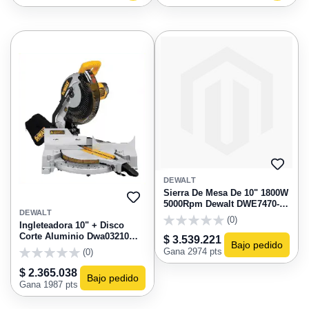
AGRE
A
DEWALT
FAVO
Sierra De Mesa De 10" 1800W
AGREGAR
5000Rpm Dewalt DWE7470-
A
DEWALT
B3
(0)
FAVORITOS
Ingleteadora 10" + Disco
0
Corte Aluminio Dwa03210
$ 3.539.221
Bajo pedido
Dewalt Dws713-B3A
Gana 2974 pts
(0)
0
$ 2.365.038
Bajo pedido
Gana 1987 pts