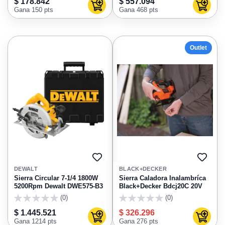
$ 178.842
$ 557.094
Agregar al carrito
Agregar
Gana 150 pts
Gana 468 pts
Outlet
AGREGAR
AGRE
A
A
DEWALT
BLACK+DECKER
FAVORITOS
FAVO
Sierra Circular 7-1/4 1800W
Sierra Caladora Inalambríca
5200Rpm Dewalt DWE575-B3
Black+Decker Bdcj20C 20V
(0)
(0)
0
0
$ 1.445.521
$ 326.296
Agregar al carrito
Agregar
Gana 1214 pts
Gana 276 pts