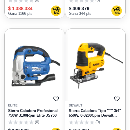
(0)
(0)
0
0
$ 1.388.334
$ 409.379
Agregar al carrito
Agregar
Gana 1166 pts
Gana 344 pts
AGREGAR
AGRE
A
A
ELITE
DEWALT
FAVORITOS
FAVO
Sierra Caladora Profesional
Sierra Caladora Tipo "T" 3/4"
750W 3100Rpm Elite JS750
650W. 0-3200Cpm Dewalt
DWE300-B3
(0)
(0)
0
0