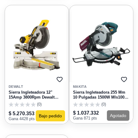
AGREGAR
AGRE
A
A
DEWALT
MAKITA
FAVORITOS
FAVO
Sierra Ingleteadora 12"
Sierra Ingleteadora 255 Mm
15Amp 3800Rpm Dewalt
10 Pulgadas 1500W Mls100
DWS780
Makita
(0)
(0)
0
0
$ 1.037.332
$ 5.270.353
Agotado
Bajo pedido
Gana 871 pts
Gana 4428 pts