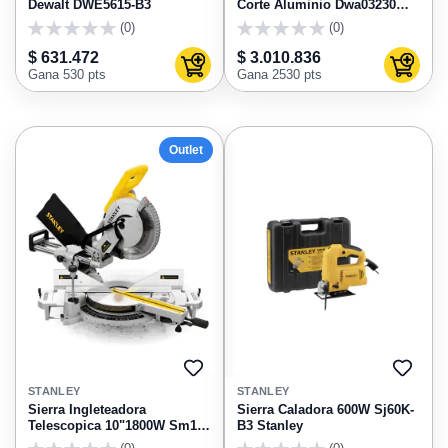
Dewalt DWE5615-B3
Corte Aluminio Dwa03230
Dewalt Dws715-B3A
(0)
(0)
0
0
$ 631.472
$ 3.010.836
Agregar al carrito
Agregar
Gana 530 pts
Gana 2530 pts
Outlet
AGREGAR
AGRE
A
A
STANLEY
STANLEY
FAVORITOS
FAVO
Sierra Ingleteadora
Sierra Caladora 600W Sj60K-
Telescopica 10"1800W Sm18-
B3 Stanley
B3 Stanley