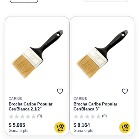
AGREGAR
AGRE
A
A
CARIBE
CARIBE
FAVORITOS
FAVO
Brocha Caribe Popular
Brocha Caribe Popular
Cer/Blanca 2.1/2"
Cer/Blanca 3"
(0)
(0)
0
0
$ 5.965
$ 8.164
Agregar al carrito
Agregar
Gana 5 pts
Gana 6 pts