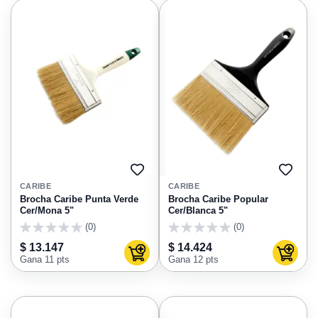
AGREGAR
AGRE
A
A
CARIBE
CARIBE
FAVORITOS
FAVO
Brocha Caribe Punta Verde
Brocha Caribe Popular
Cer/Mona 5"
Cer/Blanca 5"
(0)
(0)
0
0
$ 13.147
$ 14.424
Agregar al carrito
Agregar
Gana 11 pts
Gana 12 pts