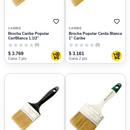
AGREGAR
AGRE
A
A
CARIBE
CARIBE
FAVORITOS
FAVO
Brocha Caribe Popular
Brocha Popular Cerda Blanca
Cer/Blanca 1.1/2"
1" Caribe
(0)
(0)
0
0
$ 3.769
$ 3.161
Agregar al carrito
Agregar
Gana 3 pts
Gana 2 pts