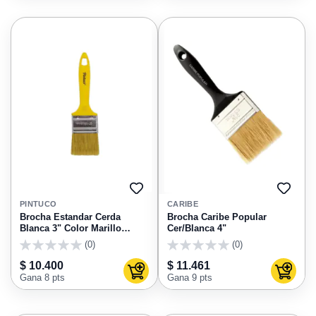
AGREGAR
AGRE
A
A
PINTUCO
CARIBE
FAVORITOS
FAVO
Brocha Estandar Cerda
Brocha Caribe Popular
Blanca 3" Color Marillo
Cer/Blanca 4"
Pintuco
(0)
(0)
0
0
$ 10.400
$ 11.461
Agregar al carrito
Agregar
Gana 8 pts
Gana 9 pts