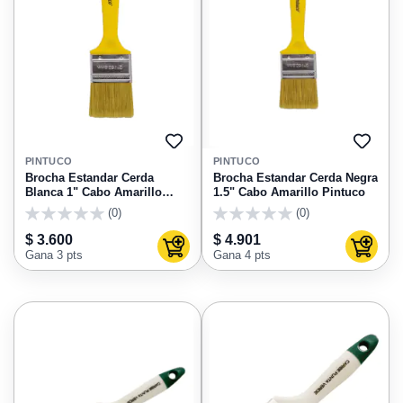
AGREGAR
AGRE
A
A
PINTUCO
PINTUCO
FAVORITOS
FAVO
Brocha Estandar Cerda
Brocha Estandar Cerda Negra
Blanca 1" Cabo Amarillo
1.5" Cabo Amarillo Pintuco
Pintuco
(0)
(0)
0
0
$ 3.600
$ 4.901
Agregar al carrito
Agregar
Gana 3 pts
Gana 4 pts