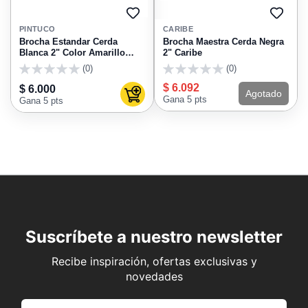
AGREGAR
AGRE
A
A
PINTUCO
CARIBE
FAVORITOS
FAVO
Brocha Estandar Cerda
Brocha Maestra Cerda Negra
Blanca 2" Color Amarillo
2" Caribe
Pintuco
(0)
(0)
0
0
$ 6.092
$ 6.000
Agotado
Agregar al carrito
Gana 5 pts
Gana 5 pts
Suscríbete a nuestro newsletter
Recibe inspiración, ofertas exclusivas y
novedades