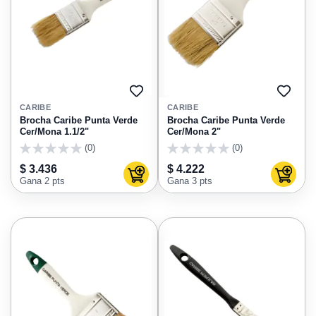
AGREGAR
AGRE
A
A
CARIBE
CARIBE
FAVORITOS
FAVO
Brocha Caribe Punta Verde
Brocha Caribe Punta Verde
Cer/Mona 1.1/2"
Cer/Mona 2"
(0)
(0)
0
0
$ 3.436
$ 4.222
Agregar al carrito
Agregar
Gana 2 pts
Gana 3 pts