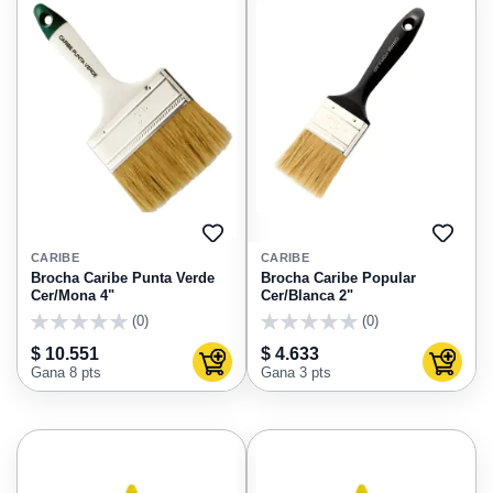
AGREGAR
AGRE
A
A
CARIBE
CARIBE
FAVORITOS
FAVO
Brocha Caribe Punta Verde
Brocha Caribe Popular
Cer/Mona 4"
Cer/Blanca 2"
(0)
(0)
0
0
$ 10.551
$ 4.633
Agregar al carrito
Agregar
Gana 8 pts
Gana 3 pts