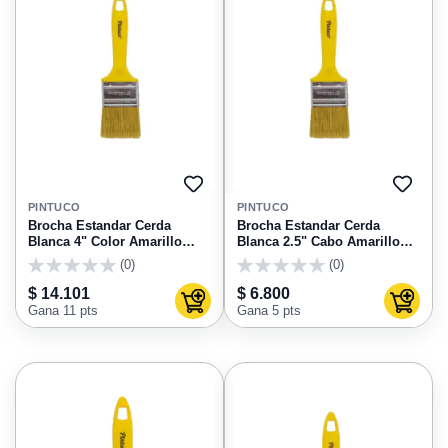
AGREGAR
AGRE
A
A
PINTUCO
PINTUCO
FAVORITOS
FAVO
Brocha Estandar Cerda
Brocha Estandar Cerda
Blanca 4" Color Amarillo
Blanca 2.5" Cabo Amarillo
Pintuco
Pintuco
(0)
(0)
0
0
$ 14.101
$ 6.800
Agregar al carrito
Agregar
Gana 11 pts
Gana 5 pts