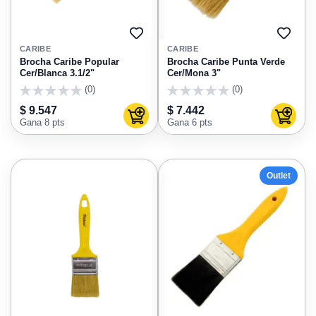
AGREGAR
AGRE
A
A
CARIBE
CARIBE
FAVORITOS
FAVO
Brocha Caribe Popular
Brocha Caribe Punta Verde
Cer/Blanca 3.1/2"
Cer/Mona 3"
(0)
(0)
0
0
$ 9.547
$ 7.442
Agregar al carrito
Agregar
Gana 8 pts
Gana 6 pts
Outlet