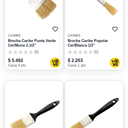
AGREGAR
AGRE
A
A
CARIBE
CARIBE
FAVORITOS
FAVO
Brocha Caribe Punta Verde
Brocha Caribe Popular
Cer/Mona 2.1/2"
Cer/Blanca 1/2"
(0)
(0)
0
0
$ 5.492
$ 2.203
Agregar al carrito
Agregar
Gana 4 pts
Gana 1 pts