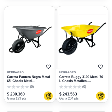
AGREGAR
AGRE
A
A
HERRAGRO
HERRAGRO
FAVORITOS
FAVO
Carreta Pantera Negra Metal
Carreta Buggy 3100 Metal 76
65l Chasis Metal
L Chasis Metalico-
Antipinchazo 90020 Herragro
Antipinchazo 310020
(0)
(0)
Herragro
0
0
$ 230.360
$ 243.563
Agregar al carrito
Agregar
Gana 193 pts
Gana 204 pts