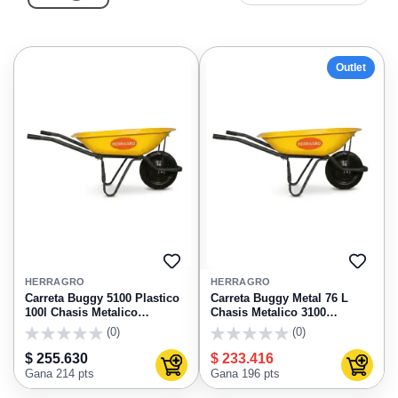
Outlet
AGREGAR
AGRE
A
A
HERRAGRO
HERRAGRO
FAVORITOS
FAVO
Carreta Buggy 5100 Plastico
Carreta Buggy Metal 76 L
100l Chasis Metalico
Chasis Metalico 3100
Antipinchazo Herragro
Herragro
(0)
(0)
0
0
$ 255.630
$ 233.416
Agregar al carrito
Agregar
Gana 214 pts
Gana 196 pts