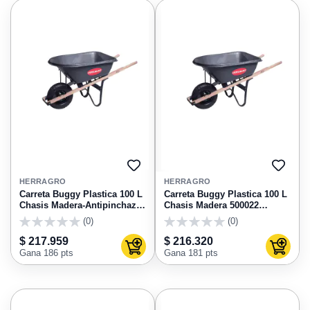
AGREGAR
AGRE
A
A
HERRAGRO
HERRAGRO
FAVORITOS
FAVO
Carreta Buggy Plastica 100 L
Carreta Buggy Plastica 100 L
Chasis Madera-Antipinchazo
Chasis Madera 500022
500021 Herragro
Herragro
(0)
(0)
0
0
$ 217.959
$ 216.320
Agregar al carrito
Agregar
Gana 186 pts
Gana 181 pts