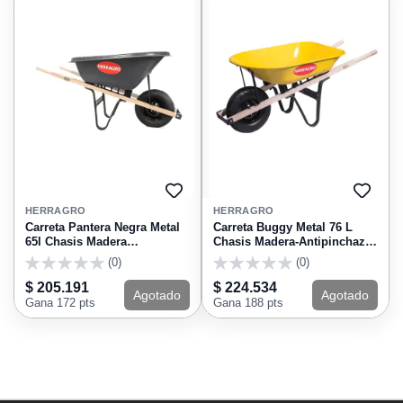
AGREGAR
AGRE
A
A
HERRAGRO
HERRAGRO
FAVORITOS
FAVO
Carreta Pantera Negra Metal
Carreta Buggy Metal 76 L
65l Chasis Madera
Chasis Madera-Antipinchazo
Antipinchazo 90021 Herragro
300021 Herragro
(0)
(0)
0
0
$ 205.191
$ 224.534
Agotado
Agotado
Gana 172 pts
Gana 188 pts