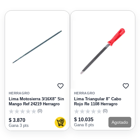
AGREGAR
AGRE
A
A
HERRAGRO
HERRAGRO
FAVORITOS
FAVO
Lima Motosierra 3/16X8" Sin
Lima Triangular 8" Cabo
Mango Ref 24219 Herragro
Rojo Re 1108 Herragro
(0)
(0)
0
0
$ 10.035
$ 3.870
Agotado
Agregar al carrito
Gana 8 pts
Gana 3 pts