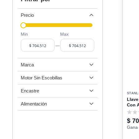
Precio
Min
Max
–
Marca
Motor Sin Escobillas
Encastre
STANL
Llave
Alimentación
Con A
SIW9
0
$ 7
Gana 