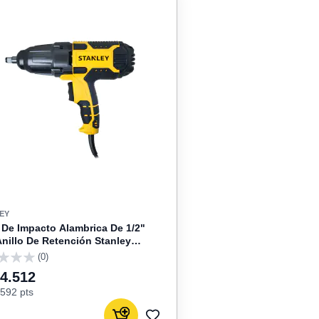
EY
 De Impacto Alambrica De 1/2"
nillo De Retención Stanley
01-B3
(0)
04.512
592 pts
Agregar al carrito