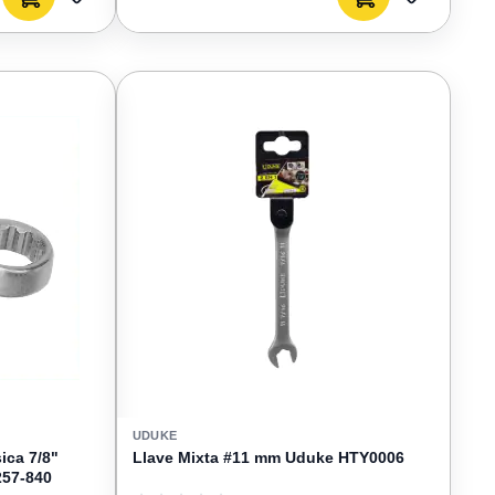
AGREGAR
AGREGAR
A
A
FAVORITOS
FAVORIT
UDUKE
ca 7/8"
Llave Mixta #11 mm Uduke HTY0006
257-840