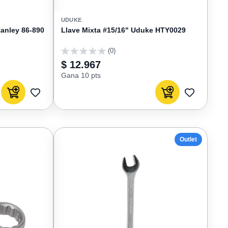
UDUKE
anley 86-890
Llave Mixta #15/16" Uduke HTY0029
(0)
0
$ 12.967
Gana 10 pts
Agregar al carrito
Agregar al carrito
AGREGAR
AGREGAR
A
A
FAVORITOS
FAVORIT
Outlet