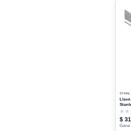
STANL
Llav
Stanl
0
$ 31
Gana 