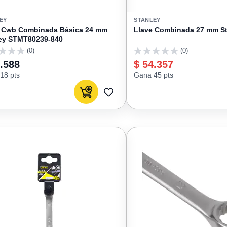
EY
STANLEY
e Cwb Combinada Básica 24 mm
Llave Combinada 27 mm St
ey STMT80239-840
(0)
(0)
0
.588
$ 54.357
18 pts
Gana 45 pts
Agregar al carrito
AGREGAR
A
FAVORITOS