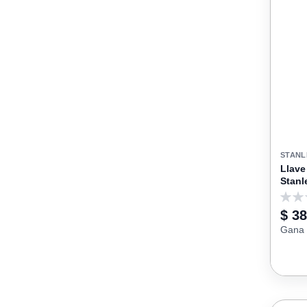
STANL
Llav
Stanl
0
$ 38
Gana 