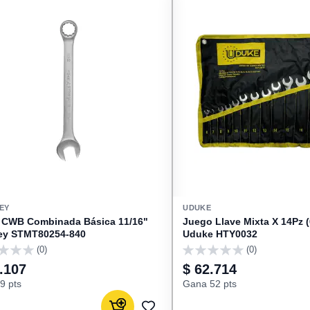
EY
UDUKE
 CWB Combinada Básica 11/16"
Juego Llave Mixta X 14Pz 
ey STMT80254-840
Uduke HTY0032
(0)
(0)
0
.107
$ 62.714
9 pts
Gana 52 pts
Agregar al carrito