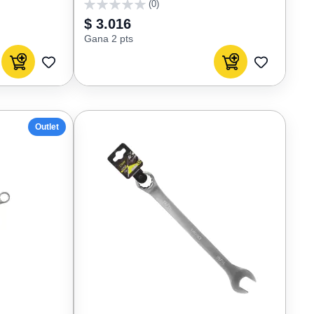
(0)
0
$ 3.016
Gana 2 pts
Agregar al carrito
Agregar al carrito
AGREGAR
AGREGAR
A
A
FAVORITOS
FAVORIT
Outlet