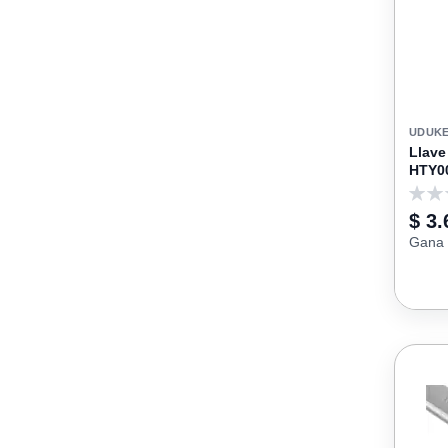
UDUK
Llave
HTY0
0
$ 3.
Gana 