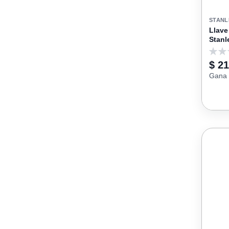
STANL
Llav
Stanl
0
$ 21
Gana 