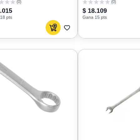
(0)
(0)
0
.015
$ 18.109
18 pts
Gana 15 pts
Agregar al carrito
AGREGAR
A
FAVORITOS