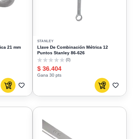
STANLEY
ica 21 mm
Llave De Combinación Métrica 12
Puntos Stanley 86-626
(0)
0
$ 36.404
Gana 30 pts
Agregar al carrito
Agregar al carrito
AGREGAR
AGREGAR
A
A
FAVORITOS
FAVORIT