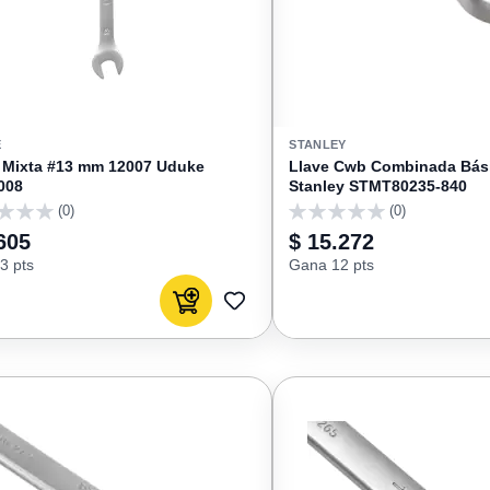
E
STANLEY
 Mixta #13 mm 12007 Uduke
Llave Cwb Combinada Bás
008
Stanley STMT80235-840
(0)
(0)
0
605
$ 15.272
3 pts
Gana 12 pts
Agregar al carrito
AGREGAR
A
FAVORITOS