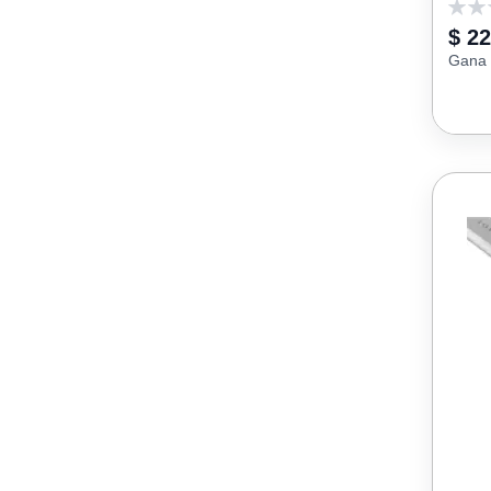
0
$ 22
Gana 