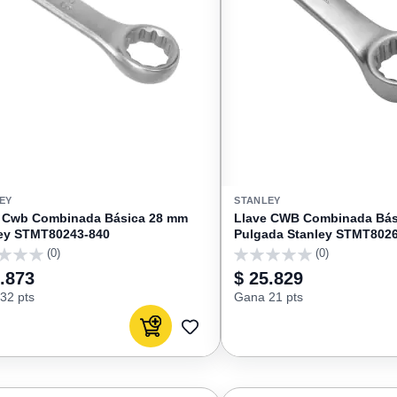
EY
STANLEY
e Cwb Combinada Básica 28 mm
Llave CWB Combinada Bási
ey STMT80243-840
Pulgada Stanley STMT802
(0)
(0)
0
.873
$ 25.829
32 pts
Gana 21 pts
Agregar al carrito
AGREGAR
A