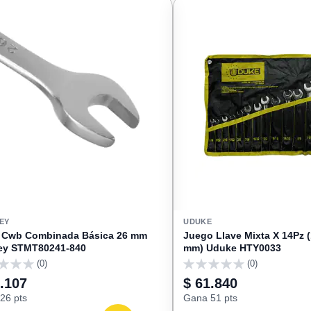
FAVORITOS
EY
UDUKE
e Cwb Combinada Básica 26 mm
Juego Llave Mixta X 14Pz (
ey STMT80241-840
mm) Uduke HTY0033
(0)
(0)
0
.107
$ 61.840
26 pts
Gana 51 pts