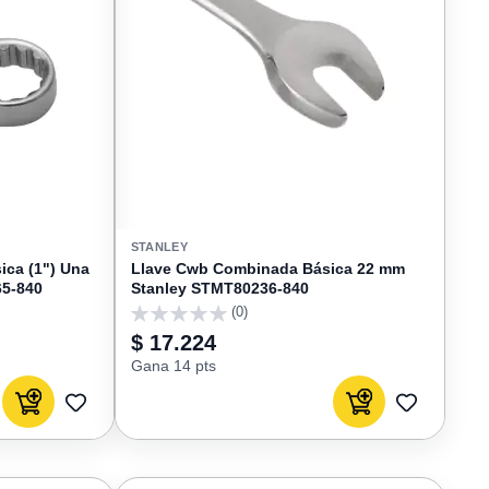
STANLEY
ca (1") Una
Llave Cwb Combinada Básica 22 mm
65-840
Stanley STMT80236-840
(0)
0
$ 17.224
Gana 14 pts
Agregar al carrito
Agregar al carrito
AGREGAR
AGREGAR
A
A