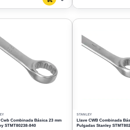
AGREGAR
A
FAVORITOS
EY
STANLEY
e Cwb Combinada Básica 23 mm
Llave CWB Combinada Bási
ey STMT80238-840
Pulgadas Stanley STMT80