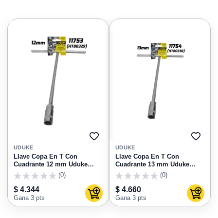
AGREGAR
AGRE
A
A
UDUKE
UDUKE
FAVORITOS
FAVO
Llave Copa En T Con
Llave Copa En T Con
Cuadrante 12 mm Uduke
Cuadrante 13 mm Uduke
HT80329
HT80330
(0)
(0)
0
0
$ 4.344
$ 4.660
Agregar al carrito
Agregar
Gana 3 pts
Gana 3 pts