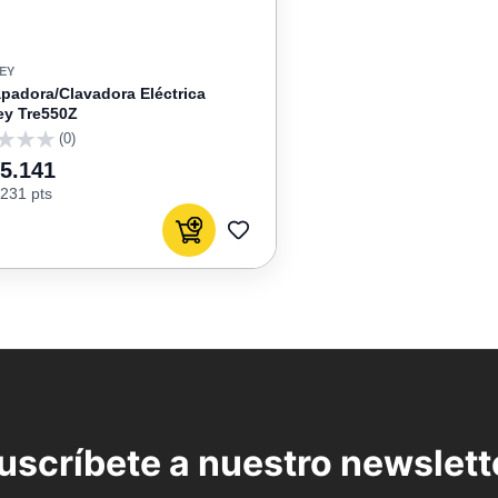
EY
padora/Clavadora Eléctrica
ey Tre550Z
(0)
75.141
231 pts
Agregar al carrito
AGREGAR
A
FAVORITOS
uscríbete a nuestro newslett