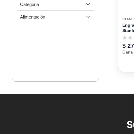
Categoria
Alimentación
STANL
Engra
Stanl
0
$ 2
Gana 
S