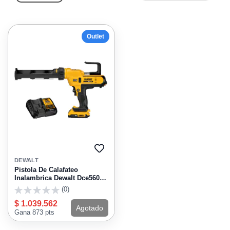
Outlet
AGREGAR
A
DEWALT
FAVORITOS
Pistola De Calafateo
Inalambrica Dewalt Dce560D1
20V
(0)
0
$ 1.039.562
Agotado
Gana 873 pts