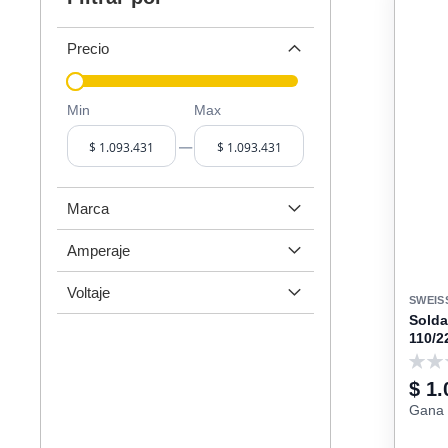
Precio
Min
Max
–
Marca
Amperaje
Voltaje
SWEIS
Sold
110/
0
$ 1.
Gana 