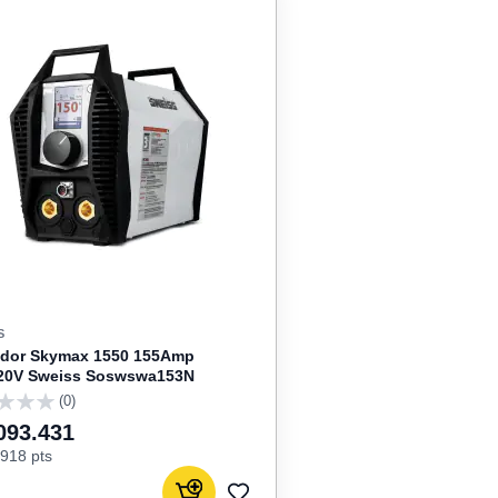
S
ador Skymax 1550 155Amp
220V Sweiss Soswswa153N
(0)
093.431
918 pts
Agregar al carrito