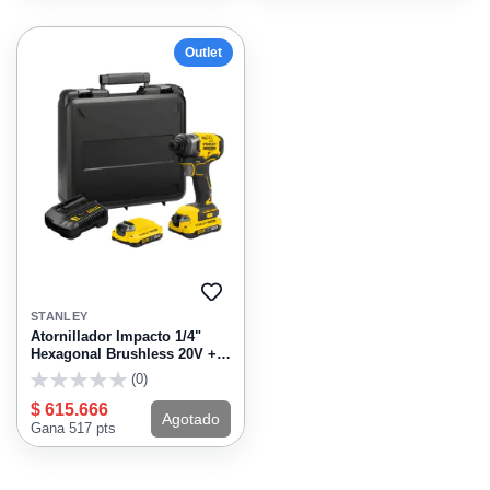
Outlet
AGREGAR
A
STANLEY
FAVORITOS
Atornillador Impacto 1/4"
Hexagonal Brushless 20V + 2
Baterias Stanley SBI810D2K-
(0)
B3
0
$ 615.666
Agotado
Gana 517 pts