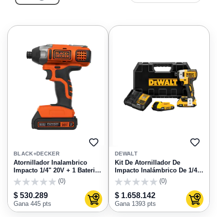
AGREGAR
AGRE
A
A
BLACK+DECKER
DEWALT
FAVORITOS
FAVO
Atornillador Inalambrico
Kit De Atornillador De
Impacto 1/4" 20V + 1 Bateria
Impacto Inalámbrico De 1/4"
Black&Decker Bdci20C
(6.35 mm) 20V Max Dewalt
(0)
(0)
0
0
$ 530.289
$ 1.658.142
Agregar al carrito
Agregar
Gana 445 pts
Gana 1393 pts