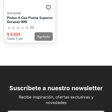
AGREGAR
A
DUCASSE
FAVORITOS
Piston A Gas Puerta Superior
Ducasse 80N
(0)
0
$ 6.634
Agotado
Gana 5 pts
Suscríbete a nuestro newsletter
Recibe inspiración, ofertas exclusivas y
novedades